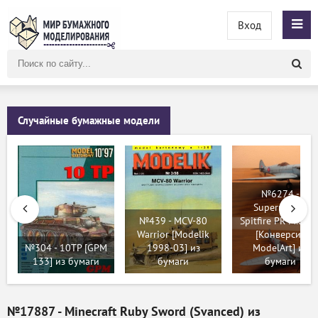
Вход
Поиск
по
сайту
Случайные бумажные модели
№6274 -
Supermarine
№439 - MCV-80
Spitfire PR Mk. XI
Warrior [Modelik
[Конверсия
№304 - 10TP [GPM
1998-03] из
ModelArt] из
133] из бумаги
бумаги
бумаги
№17887 - Minecraft Ruby Sword (Svanced) из