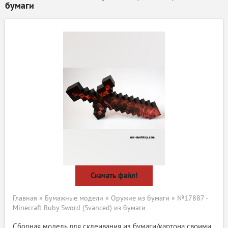
бумаги
Скачать файл!
Главная
»
Бумажные модели
»
Оружие из бумаги
» №17887 -
Minecraft Ruby Sword (Svanced) из бумаги
Сборная модель для склеивания из бумаги/картона своими