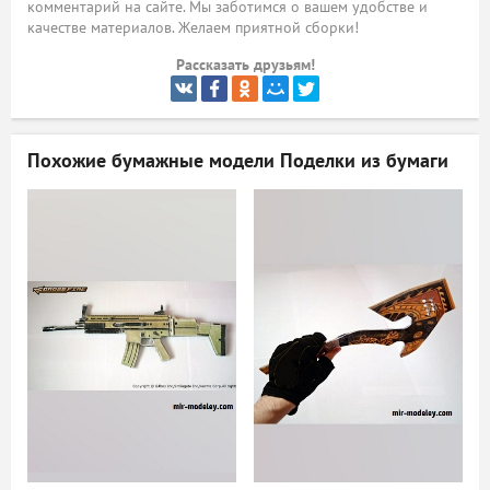
комментарий на сайте. Мы заботимся о вашем удобстве и
качестве материалов. Желаем приятной сборки!
ый
Рассказать друзьям!
Похожие бумажные модели
Поделки из бумаги