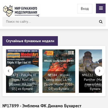
Вход
Поиск
по
сайту
Случайные бумажные модели
№472 - PzKpfw. VI
№384 - Wloski
№6222 - САУ G.W
Tiger I Ausf. H1
czolg lekki L6/40
Panther (Макет
[Answer MA 2007-
[Super Model 2002-
танка 046) из
05] из бумаги
03] из бумаги
бумаги
№17899 - Эмблема ФК Динамо Бухарест