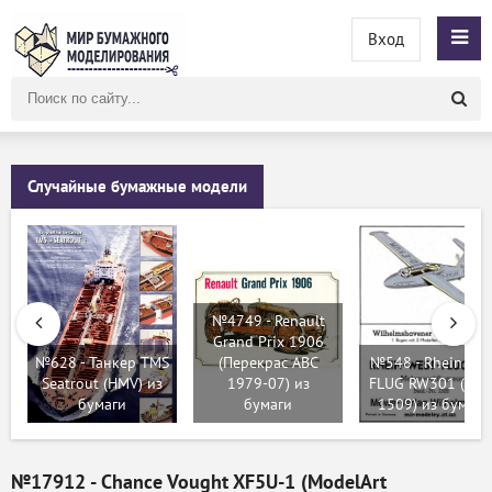
Вход
Поиск
по
сайту
Случайные бумажные модели
№4749 - Renault
Grand Prix 1906
№628 - Танкер TMS
(Перекрас ABC
№548 - Rhein Wes
Seatrout (HMV) из
1979-07) из
FLUG RW301 (WH
бумаги
бумаги
1509) из бумаги
№17912 - Chance Vought XF5U-1 (ModelArt