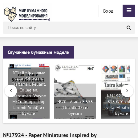
Вход
Поиск
по
сайту
Случайные бумажные модели
№178 - Грузовые
суда Politician,
Craftsman, Reliant,
Collegian,
Statesman (Wayne
№11921 - Tatra
McCullough - Ing.
№70 - Arado E.555
815 GTC kolem
Jaromir Smid) из
(Tinchik 07) из
sveta [Albatros] и
бумаги
бумаги
бумаги
№17924 - Paper Miniatures inspired by