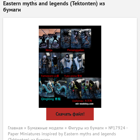
Eastern myths and legends (Tektonten) из
бумаги
Скачать файл!
Главная
»
Бумажные модели
»
Фигуры из бумаги
» №17924 -
Paper Miniatures inspired by Eastern myths and legends
(Tektonten) из бумаги