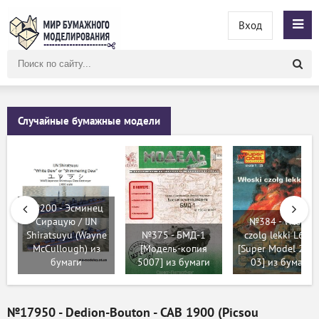
Вход
Поиск
по
сайту
Случайные бумажные модели
№200 - Эсминец
Сирацую / IJN
№384 - Wloski
Shiratsuyu (Wayne
№375 - БМД-1
czolg lekki L6/40
McCullough) из
[Модель-копия
[Super Model 200
бумаги
5007] из бумаги
03] из бумаги
№17950 - Dedion-Bouton - CAB 1900 (Picsou