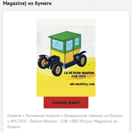
Magazine) из бумаги
Скачать файл!
Главная
»
Бумажные модели
»
Гражданская техника из бумаги
» №17950 - Dedion-Bouton - CAB 1900 (Picsou Magazine) из
бумаги