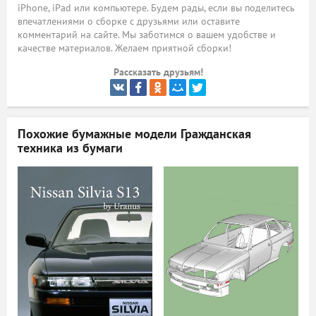
iPhone, iPad или компьютере. Будем рады, если вы поделитесь
впечатлениями о сборке с друзьями или оставите
ый
комментарий на сайте. Мы заботимся о вашем удобстве и
качестве материалов. Желаем приятной сборки!
Рассказать друзьям!
Похожие бумажные модели
Гражданская
техника из бумаги