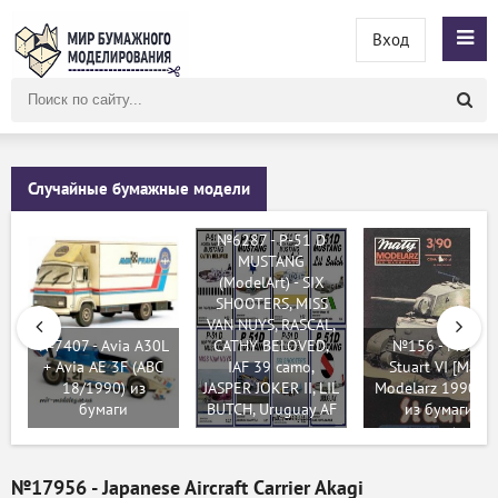
Вход
Поиск
по
сайту
Случайные бумажные модели
№6287 - P-51 D
MUSTANG
(ModelArt) - SIX
SHOOTERS, MISS
VAN NUYS, RASCAL,
№7407 - Avia A30L
CATHY BELOVED,
№156 - M5A1
+ Avia AE 3F (ABC
IAF 39 camo,
Stuart VI [Maly
18/1990) из
JASPER JOKER II, LIL
Modelarz 1990-03
бумаги
BUTCH, Uruguay AF
из бумаги
№17956 - Japanese Aircraft Carrier Akagi