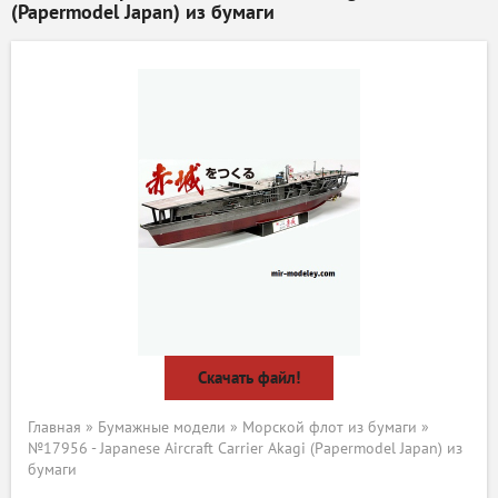
(Papermodel Japan) из бумаги
Скачать файл!
Главная
»
Бумажные модели
»
Морской флот из бумаги
»
№17956 - Japanese Aircraft Carrier Akagi (Papermodel Japan) из
бумаги