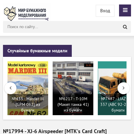
Вход
Поиск
по
сайту
Случайные бумажные модели
№433 - Marder III
№6217 - Т-10М
№7487 - LIAZ AD
[GPM 062] из
(Макет танка 41)
337 (ABC 92-21 ) 
бумаги
из бумаги
бумаги
№17994 - XJ-6 Airspeeder [MTK's Card Craft]