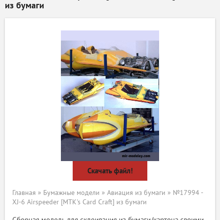
из бумаги
Скачать файл!
Главная
»
Бумажные модели
»
Авиация из бумаги
» №17994 -
XJ-6 Airspeeder [MTK's Card Craft] из бумаги
Сборная модель для склеивания из бумаги/картона своими