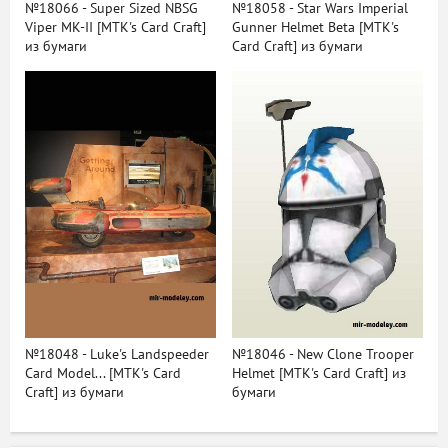
№18066 - Super Sized NBSG
№18058 - Star Wars Imperial
Viper MK-II [MTK's Card Craft]
Gunner Helmet Beta [MTK's
из бумаги
Card Craft] из бумаги
№18048 - Luke's Landspeeder
№18046 - New Clone Trooper
Card Model... [MTK's Card
Helmet [MTK's Card Craft] из
Craft] из бумаги
бумаги