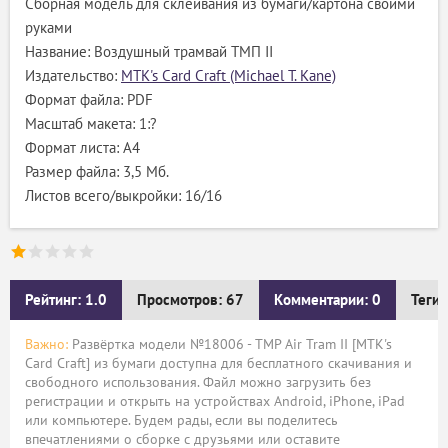
Сборная модель для склеивания из бумаги/картона своими
руками
Название: Воздушный трамвай ТМП II
Издательство:
MTK's Card Craft (Michael T. Kane)
Формат файла: PDF
Масштаб макета: 1:?
Формат листа: А4
Размер файла: 3,5 Мб.
Листов всего/выкройки: 16/16
Рейтинг: 1.0
Просмотров: 67
Комментарии: 0
Теги:
Важно:
Развёртка модели №18006 - TMP Air Tram II [MTK's
Card Craft] из бумаги доступна для бесплатного скачивания и
свободного использования. Файл можно загрузить без
регистрации и открыть на устройствах Android, iPhone, iPad
или компьютере. Будем рады, если вы поделитесь
впечатлениями о сборке с друзьями или оставите