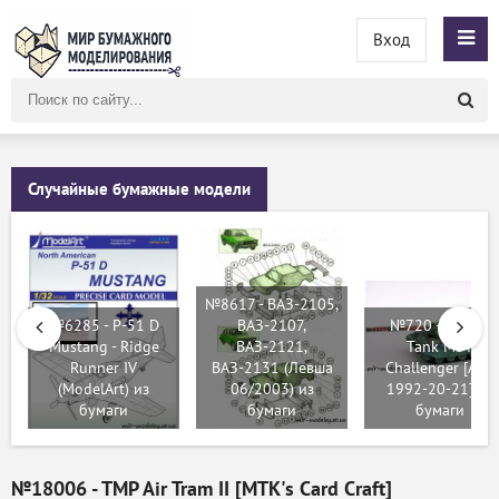
Вход
Поиск
по
сайту
Случайные бумажные модели
№8617 - ВАЗ-2105,
№6285 - P-51 D
ВАЗ-2107,
№720 - Britsky
Mustang - Ridge
ВАЗ-2121,
Tank MBT
Runner IV
ВАЗ-2131 (Левша
Challenger [ABC
(ModelArt) из
06/2003) из
1992-20-21] из
бумаги
бумаги
бумаги
№18006 - TMP Air Tram II [MTK's Card Craft]