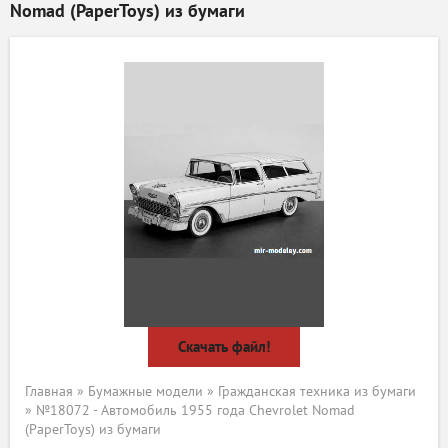
Nomad (PaperToys) из бумаги
Скачать файл!
Главная
»
Бумажные модели
»
Гражданская техника из бумаги
» №18072 - Автомобиль 1955 года Chevrolet Nomad
(PaperToys) из бумаги