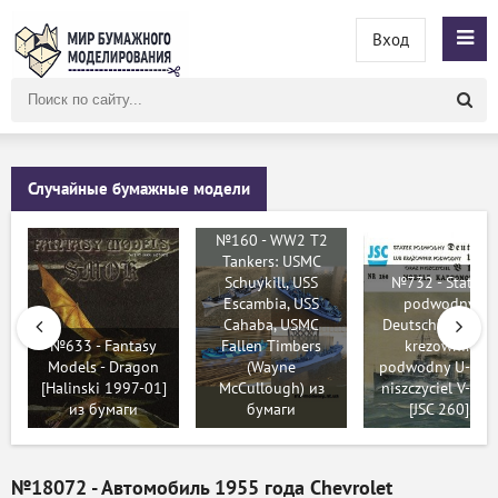
Вход
Поиск
по
сайту
Случайные бумажные модели
№160 - WW2 T2
Tankers: USMC
Schuykill, USS
№732 - Statek
Escambia, USS
podwodny
Cahaba, USMC
Deutschland, lub
№633 - Fantasy
Fallen Timbers
krеzownik
Models - Dragon
(Wayne
podwodny U-155
[Halinski 1997-01]
McCullough) из
niszczyciel V-116
из бумаги
бумаги
[JSC 260]
№18072 - Автомобиль 1955 года Chevrolet