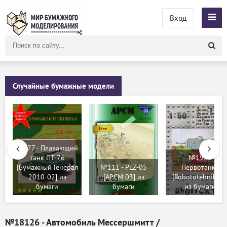
Вход
Поиск
по
сайту
Случайные бумажные модели
№677 - Плавающий
танк ПТ-76
№192 -
[Бумажный Генерал
№111 - PLZ-05
Первотанки
2010-02] из
[APCM 03] из
[Robototehnik 04
бумаги
бумаги
из бумаги
№18126 - Автомобиль Мессершмитт /