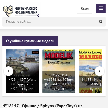
Вход
Поиск
по
сайту
Случайные бумажные модели
№672 - B-4
№294 - IS-7 [World
wz.1931 kal.203mm
№433 - Marder II
Of Paper Tanks
[Modelik 2011-16]
[GPM 062] из
№20] из бумаги
из бумаги
бумаги
№18147 - Сфинкс / Sphynx (PaperToys) из