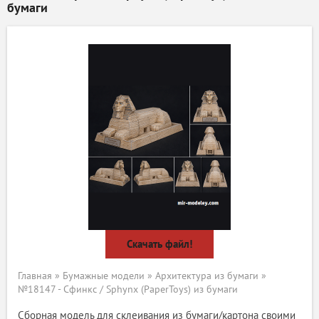
бумаги
Скачать файл!
Главная
»
Бумажные модели
»
Архитектура из бумаги
»
№18147 - Сфинкс / Sphynx (PaperToys) из бумаги
Сборная модель для склеивания из бумаги/картона своими