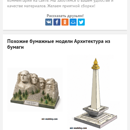
комментарий на сайте. Мы заботимся о вашем удобстве и
качестве материалов. Желаем приятной сборки!
ый
Рассказать друзьям!
Похожие бумажные модели
Архитектура из
бумаги