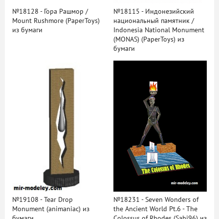
№18128 - Гора Рашмор /
№18115 - Индонезийский
Mount Rushmore (PaperToys)
национальный памятник /
из бумаги
Indonesia National Monument
(MONAS) (PaperToys) из
бумаги
№19108 - Tear Drop
№18231 - Seven Wonders of
Monument (animaniac) из
the Ancient World Pt.6 - The
бумаги
Colossus of Rhodes (Sabi96) из