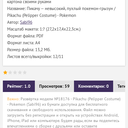
картона своими руками
Название: Пикачу — невысокий, пухлый покемон-грызун /
Pikachu (Pelipper Costume) - Pokemon
Автор:
Sabi96
Масштаб макета: 1:? (27,2х17,4х22,3см.)
Формат файла: PDF
Формат листа: А4
Размер файла: 13,2 Мб.
Листов всего/выкройки: 12/11
Рейтинг: 1.0
Просмотров: 59
Комментарии: 0
Теги:
Важно:
Развёртка модели №18176 - Pikachu (Pelipper Costume)
- Pokemon (Sabi96) из бумаги доступна для бесплатного
скачивания и свободного использования. Файл можно
загрузить без регистрации и открыть на устройствах Android,
iPhone, iPad или компьютере. Будем рады, если вы поделитесь
впечатлениями о сборке с друзьями или оставите