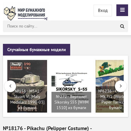
Вход
Поиск
по
сайту
Случайные бумажные модели
№156 - M5A1
№6236 - Centurio
Stuart VI [Maly
№272 - Вертолёт
Mk.7/1 (World Of
Modelarz 1990-03]
Sikorsky S55 [WHM
Paper Tanks) из
из бумаги
1510] из бумаги
бумаги
№18176 - Pikachu (Pelipper Costume) -