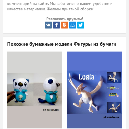
комментарий на сайте. Мы заботимся о вашем удобстве и
ый
качестве материалов. Желаем приятной сборки!
Рассказать друзьям!
Похожие бумажные модели
Фигуры из бумаги