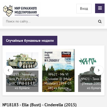
Вход
Поиск
по
сайту
Случайные бумажные модели
№253 - Nemecky
№621 - Mk VI
tank Pz Kmpfw II C
Crusader III [Maly
№421 - Танк Ха-Г
[ABC 1993-11-12]
Modelarz 1994-07-
[Левша 2001-02]
из бумаги
08] из бумаги
из бумаги
№18183 - Ella (Bust) - Cinderella (2015)