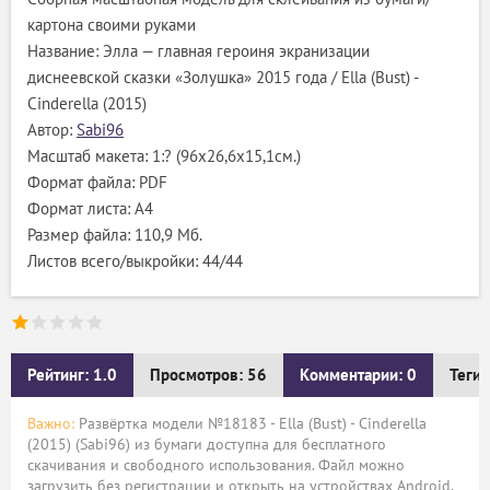
картона своими руками
Название: Элла — главная героиня экранизации
диснеевской сказки «Золушка» 2015 года / Ella (Bust) -
Cinderella (2015)
Автор:
Sabi96
Масштаб макета: 1:? (96х26,6х15,1см.)
Формат файла: PDF
Формат листа: А4
Размер файла: 110,9 Мб.
Листов всего/выкройки: 44/44
Рейтинг: 1.0
Просмотров: 56
Комментарии: 0
Теги:
Важно:
Развёртка модели №18183 - Ella (Bust) - Cinderella
(2015) (Sabi96) из бумаги доступна для бесплатного
скачивания и свободного использования. Файл можно
загрузить без регистрации и открыть на устройствах Android,