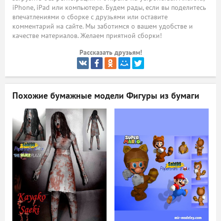
iPhone, iPad или компьютере. Будем рады, если вы поделитесь
ый
впечатлениями о сборке с друзьями или оставите
комментарий на сайте. Мы заботимся о вашем удобстве и
качестве материалов. Желаем приятной сборки!
Рассказать друзьям!
Похожие бумажные модели
Фигуры из бумаги