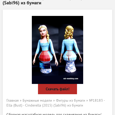
(Sabi96) из бумаги
Скачать файл!
Главная
»
Бумажные модели
»
Фигуры из бумаги
» №18183 -
Ella (Bust) - Cinderella (2015) (Sabi96) из бумаги
Сборная масштабная модель для склеивания из бумаги/