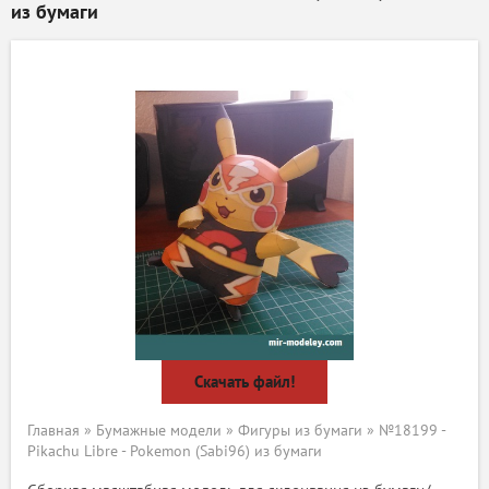
из бумаги
Скачать файл!
Главная
»
Бумажные модели
»
Фигуры из бумаги
» №18199 -
Pikachu Libre - Pokemon (Sabi96) из бумаги