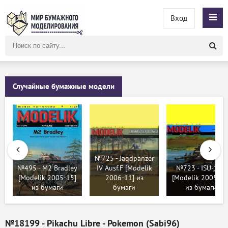
Вход
Поиск
по
сайту
Случайные бумажные модели
№725 - Jagdpanzer
№495 - M2 Bradley
IV Ausf.F [Modelik
№723 - ISU-122
[Modelik 2005-15]
2006-11] из
[Modelik 2005-11
из бумаги
бумаги
из бумаги
№18199 - Pikachu Libre - Pokemon (Sabi96)