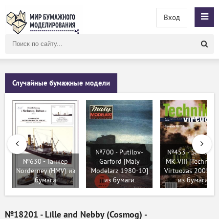
Вход
Поиск
по
сайту
Случайные бумажные модели
№700 - Putilov-
№453 - Sarvuotis
№630 - Танкер
Garford [Maly
MK VIII [TechniKo
Norderney (HMV) из
Modelarz 1980-10]
Virtuozas 2005-01
бумаги
из бумаги
из бумаги
№18201 - Lille and Nebby (Cosmog) -