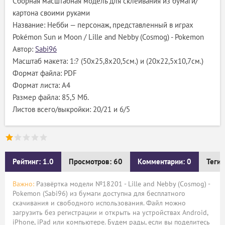
Сборная масштабная модель для склеивания из бумаги/
картона своими руками
Название: Небби — персонаж, представленный в играх
Pokémon Sun и Moon / Lille and Nebby (Cosmog) - Pokemon
Автор:
Sabi96
Масштаб макета: 1:? (50х25,8х20,5см.) и (20х22,5х10,7см.)
Формат файла: PDF
Формат листа: А4
Размер файла: 85,5 Мб.
Листов всего/выкройки: 20/21 и 6/5
Рейтинг: 1.0
Просмотров: 60
Комментарии: 0
Теги:
Важно:
Развёртка модели №18201 - Lille and Nebby (Cosmog) -
Pokemon (Sabi96) из бумаги доступна для бесплатного
скачивания и свободного использования. Файл можно
загрузить без регистрации и открыть на устройствах Android,
iPhone, iPad или компьютере. Будем рады, если вы поделитесь