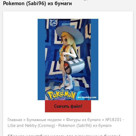
Pokemon (Sabi96) из бумаги
Скачать файл!
Главная
»
Бумажные модели
»
Фигуры из бумаги
» №18201 -
Lille and Nebby (Cosmog) - Pokemon (Sabi96) из бумаги