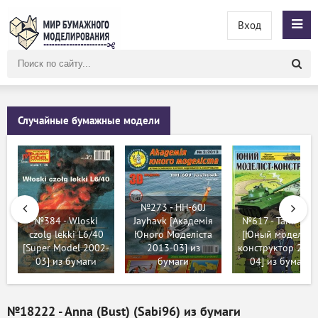
Вход
Поиск
по
сайту
Случайные бумажные модели
№273 - HH-60J
№384 - Wloski
Jayhavk [Академія
№617 - Танк Т-6
czolg lekki L6/40
Юного Моделіста
[Юный моделист
[Super Model 2002-
2013-03] из
конструктор 2012
03] из бумаги
бумаги
04] из бумаги
№18222 - Anna (Bust) (Sabi96) из бумаги