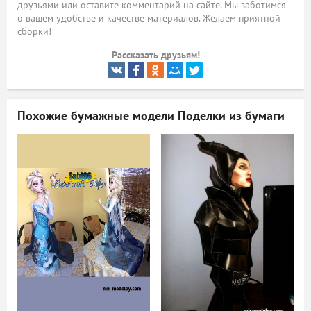
друзьями или оставите комментарий на сайте. Мы заботимся
о вашем удобстве и качестве материалов. Желаем приятной
ый
сборки!
Рассказать друзьям!
Похожие бумажные модели
Поделки из бумаги