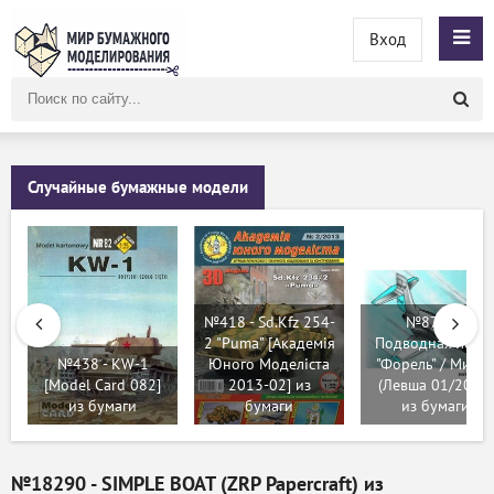
Вход
Поиск
по
сайту
Случайные бумажные модели
№418 - Sd.Kfz 254-
№8739 -
2 "Puma" [Академія
Подводная лодк
№438 - KW-1
Юного Моделіста
"Форель" / МиГ-А
[Model Card 082]
2013-02] из
(Левша 01/2020)
из бумаги
бумаги
из бумаги
№18290 - SIMPLE BOAT (ZRP Papercraft) из