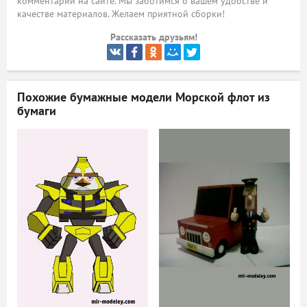
комментарий на сайте. Мы заботимся о вашем удобстве и
качестве материалов. Желаем приятной сборки!
ый
Рассказать друзьям!
Похожие бумажные модели
Морской флот из
бумаги