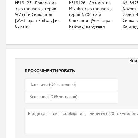
№18427 - Локомотив
№18426 - Локомотив
№18425
электропоезда серии
Mizuho электропоезда
Nozomi
W7 сети Синкансэн
серии N700 сети
серии N
[West Japan Railway] из
Синкансэн [West Japan
Синканс
бумаги
Railway] из бумаги
Railway
ПРОКОММЕНТИРОВАТЬ