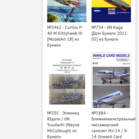
ый
№2462 - Curtiss P-
№734 - IJN Kaga
40 M Kittyhawk III
[Дом Бумаги 2011-
[ModelArt 18] из
05] из бумаги
бумаги
№201 - Эсминец
№1884 -
Юдати / IJN
Ближнемагистральный
Yuudachi (Wayne
пассажирский
McCullough) из
самолет Ил-14 / Il-
бумаги
14 (Inward Card