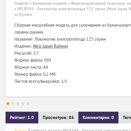
Главная
»
Бумажные модели
»
Железнодорожный транспорт из
» №18399 - Локомотив электропоезда 125 серии [West Japan R
из бумаги
Сборная масштабная модель для склеивания из бумаги/карт
своими руками
Название: Локомотив электропоезда 125 серии
Издание:
West Japan Railway
Масштаб: 1:?
Формат файла: PDF
Формат листа: А4
Размер файла: 0,2 Мб.
Листов всего/выкройки: 1/1
Рейтинг: 1.0
Просмотров: 86
Комментарии: 0
Тег
Важно:
Развёртка модели №18399 - Локомотив электропоезда 1