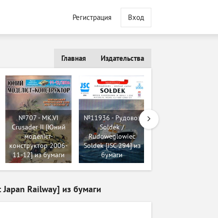
Регистрация
Вход
Главная
Издательства
№707 - MK.VI
№11936 - Рудовоз
Crusader II [Юний
Soldek /
моделіст-
Rudoweglowiec
№12757 -
конструктор 2006-
Soldek [JSC 294] из
Рыболовный бот
11-12] из бумаги
бумаги
"Лембит" из бумаги
Japan Railway] из бумаги