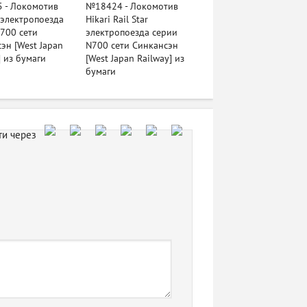
 - Локомотив
№18424 - Локомотив
 электропоезда
Hikari Rail Star
700 сети
электропоезда серии
эн [West Japan
N700 сети Синкансэн
] из бумаги
[West Japan Railway] из
бумаги