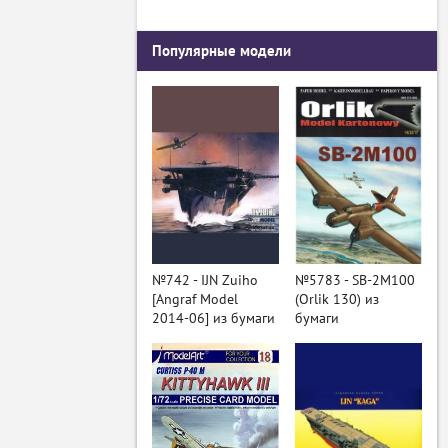
Популярные модели
№742 - IJN Zuiho
№5783 - SB-2M100
[Angraf Model
(Orlik 130) из
2014-06] из бумаги
бумаги