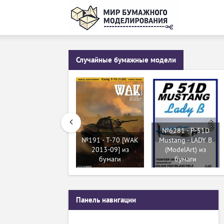
Случайные бумажные модели
№6281 - P-51D
№191 - T-70 [WAK
Mustang - LADY B
2013-09] из
(ModelArt) из
бумаги
бумаги
Панель навигации