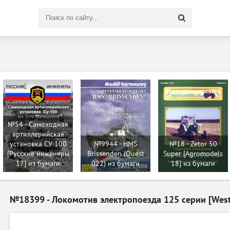
Поиск
по
сайту
№54 - Самоходная
артиллерийская
установка СУ-100
№9944 - HMS
№18 - Zetor 50
[Русские инженеры
Brissenden (Quest
Super [Agromodels
17] из бумаги
022) из бумаги
18] из бумаги
№18399 - Локомотив электропоезда 125 серии [West 