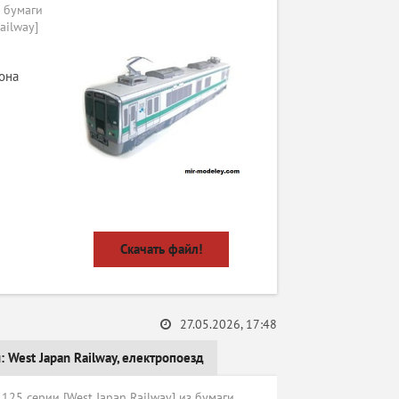
 бумаги
ailway]
она
Скачать файл!
27.05.2026, 17:48
и:
West Japan Railway
,
електропоезд
25 серии [West Japan Railway] из бумаги