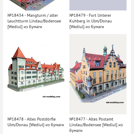
№18434 - Mangturm / alter
№18479 - Fort Unterer
Leuchtturm Lindau/Bodensee
Kuhberg in Ulm/Donau
[Wediul] из бумаги
[Wediul] из бумаги
№18478 - Altes Postdörfle
№18477 - Altes Postamt
Ulm/Donau [Wediul] из бумаги
Lindau/Bodensee [Wediul] из
бумаги