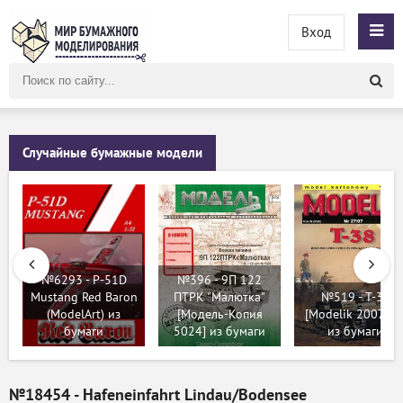
Вход
Поиск
по
сайту
Случайные бумажные модели
№6293 - P-51D
№396 - 9П 122
Mustang Red Baron
ПТРК "Малютка"
№519 - T-38
(ModelArt) из
[Модель-Копия
[Modelik 2007-27
бумаги
5024] из бумаги
из бумаги
№18454 - Hafeneinfahrt Lindau/Bodensee