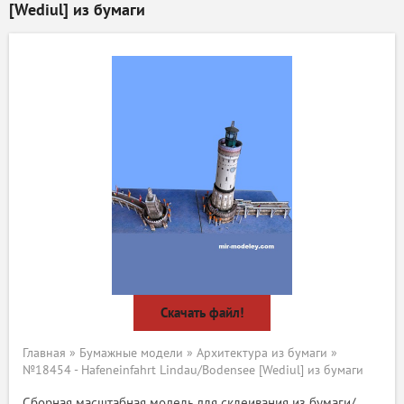
[Wediul] из бумаги
Скачать файл!
Главная
»
Бумажные модели
»
Архитектура из бумаги
»
№18454 - Hafeneinfahrt Lindau/Bodensee [Wediul] из бумаги
Сборная масштабная модель для склеивания из бумаги/