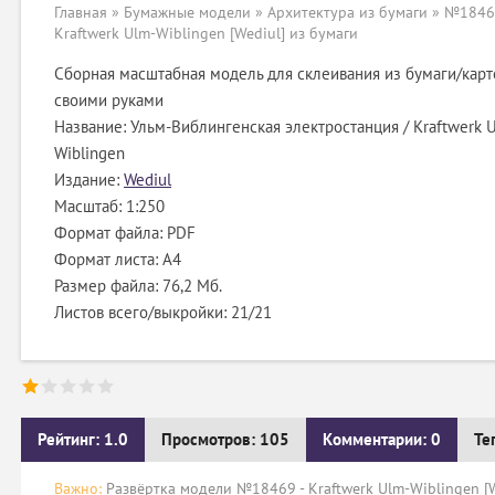
Главная
»
Бумажные модели
»
Архитектура из бумаги
» №18469
Kraftwerk Ulm-Wiblingen [Wediul] из бумаги
Сборная масштабная модель для склеивания из бумаги/карт
своими руками
Название: Ульм-Виблингенская электростанция / Kraftwerk 
Wiblingen
Издание:
Wediul
Масштаб: 1:250
Формат файла: PDF
Формат листа: А4
Размер файла: 76,2 Мб.
Листов всего/выкройки: 21/21
Рейтинг: 1.0
Просмотров: 105
Комментарии: 0
Те
Важно:
Развёртка модели №18469 - Kraftwerk Ulm-Wiblingen [W