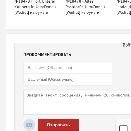
№18479 - Fort Unterer
№18478 - Altes
№18477 
Kuhberg in Ulm/Donau
Postdörfle Ulm/Donau
Lindau/
[Wediul] из бумаги
[Wediul] из бумаги
[Wediul
ПРОКОММЕНТИРОВАТЬ
Отправить