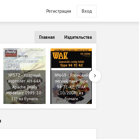
Регистрация
Вход
Главная
Издательства
№572 - Ударный
№669 - Японский
№102 - Non-line-
вертолёт AH-64A
легкий танк Type
of-sight cannon
Apache [Maly
94 TE-KE (WAK
(NLOS-C) prototype
Modelarz 1995-10-
10/2008) из
[Peri Paperhobby]
11] из бумаги
бумаги
из бумаги
и