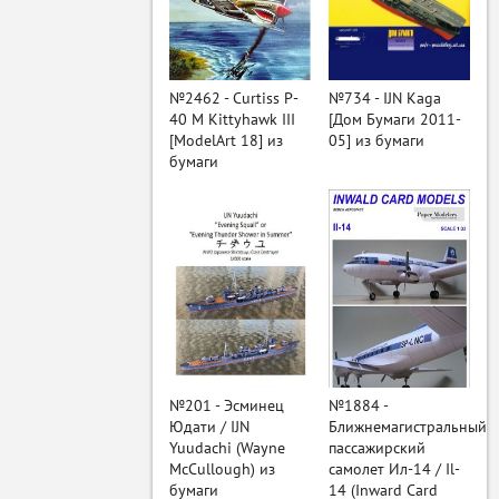
ый
№2462 - Curtiss P-
№734 - IJN Kaga
40 M Kittyhawk III
[Дом Бумаги 2011-
[ModelArt 18] из
05] из бумаги
бумаги
№201 - Эсминец
№1884 -
Юдати / IJN
Ближнемагистральный
Yuudachi (Wayne
пассажирский
McCullough) из
самолет Ил-14 / Il-
бумаги
14 (Inward Card