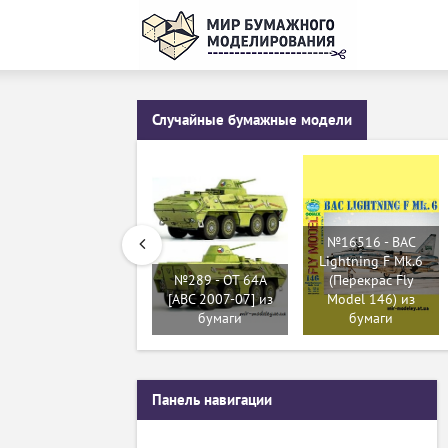
Случайные бумажные модели
№16516 - BAC
Lightning F Mk.6
№289 - OT 64A
(Перекрас Fly
[ABC 2007-07] из
Model 146) из
бумаги
бумаги
Панель навигации