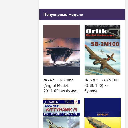
Популярные модели
№742 - IJN Zuiho
№5783 - SB-2M100
[Angraf Model
(Orlik 130) из
2014-06] из бумаги
бумаги