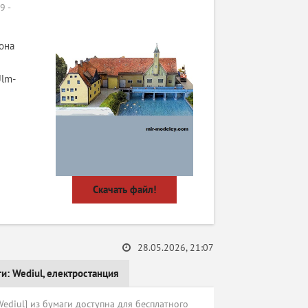
 -
она
Ulm-
Скачать файл!
28.05.2026, 21:07
ги:
Wediul
,
електростанция
ediul] из бумаги доступна для бесплатного