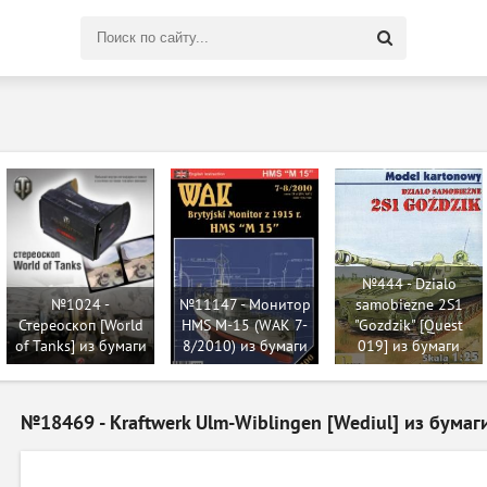
Поиск
по
сайту
№444 - Dzialo
№1024 -
№11147 - Монитор
samobiezne 2S1
Стереоскоп [World
HMS M-15 (WAK 7-
"Gozdzik" [Quest
of Tanks] из бумаги
8/2010) из бумаги
019] из бумаги
№18469 - Kraftwerk Ulm-Wiblingen [Wediul] из бумаг