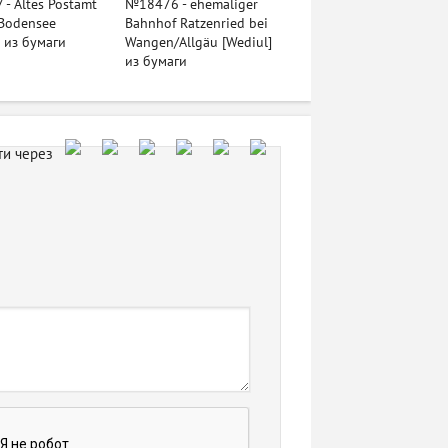
- Altes Postamt
№18476 - ehemaliger
Bodensee
Bahnhof Ratzenried bei
] из бумаги
Wangen/Allgäu [Wediul]
из бумаги