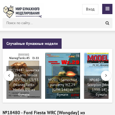
Вход
Поиск
по
сайту
Случайные бумажные модели
№11944 - Танкетка
The Carro Veloce
e
33 (CV 33) / L3/33
№701 - Samochod
№640 - FV 101
(NianegTanks
pancerny WZ.29
Scorpion [Modeli
Models 05) из
[GPM 146] из
1998-18] из
бумаги
бумаги
бумаги
№18480 - Ford Fiesta WRC [Wongday] из