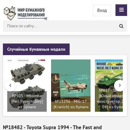
Вход
Поиск
по
сайту
Случайные бумажные модели
№617 - Танк Т-6
№505 - Mbombe
[Юный моделист
[Peri Paperhobby]
№11296 - MiG-17
конструктор 2012
из бумаги
(Kranich) из бумаги
04] из бумаги
№18482 - Toyota Supra 1994 - The Fast and