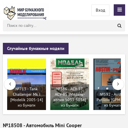
Вход
Поиск
по
сайту
Случайные бумажные модели
№713 - Tank
№386 - АСУ-57,
Challenger Mk I
АСУ-85 [Модель-
№592 - Austin-
[Modelik 2005-14]
копия 5033-5034]
Putilow [GPM 238
из бумаги
из бумаги
из бумаги
№18508 - Автомобиль Mini Cooper