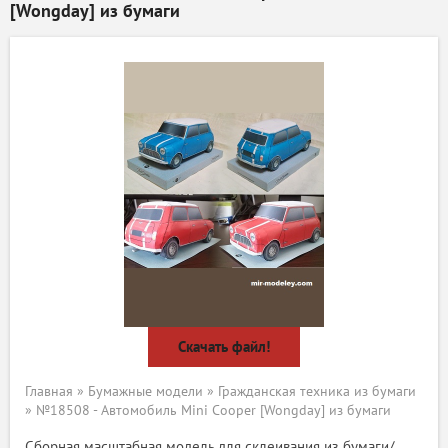
[Wongday] из бумаги
Скачать файл!
Главная
»
Бумажные модели
»
Гражданская техника из бумаги
» №18508 - Автомобиль Mini Cooper [Wongday] из бумаги
Сборная масштабная модель для склеивания из бумаги/