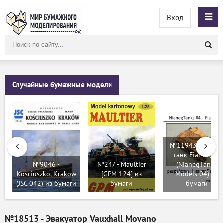
Вход
Поиск
по
сайту
Случайные бумажные модели
№11943 - Лёгки
танк Fiat L6/40
№9046 -
№247 - Maultier
(NianegTanks
Kosciuszko, Krakow
[GPM 124] из
Models 04) из
(JSC 042) из бумаги
бумаги
бумаги
№18513 - Эвакуатор Vauxhall Movano