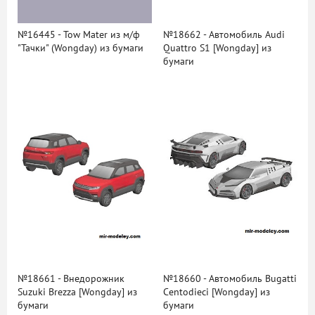
№16445 - Tow Mater из м/ф
№18662 - Автомобиль Audi
"Тачки" (Wongday) из бумаги
Quattro S1 [Wongday] из
бумаги
№18661 - Внедорожник
№18660 - Автомобиль Bugatti
Suzuki Brezza [Wongday] из
Centodieci [Wongday] из
бумаги
бумаги