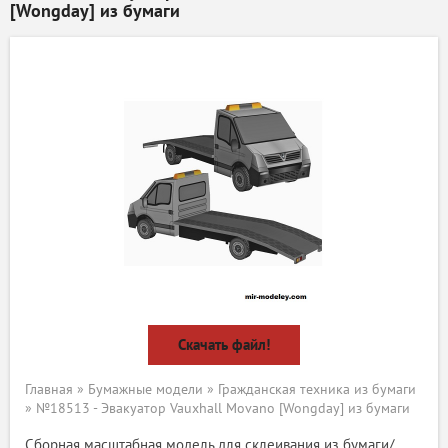
[Wongday] из бумаги
Скачать файл!
Главная
»
Бумажные модели
»
Гражданская техника из бумаги
» №18513 - Эвакуатор Vauxhall Movano [Wongday] из бумаги
Сборная масштабная модель для склеивания из бумаги/