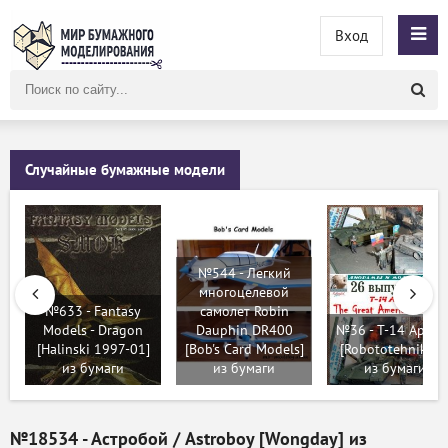
Вход
Поиск
по
сайту
Случайные бумажные модели
№544 - Легкий
многоцелевой
№633 - Fantasy
самолет Robin
Models - Dragon
Dauphin DR400
№36 - T-14 Армат
[Halinski 1997-01]
[Bob's Card Models]
[Robototehnik 26
из бумаги
из бумаги
из бумаги
№18534 - Астробой / Astroboy [Wongday] из