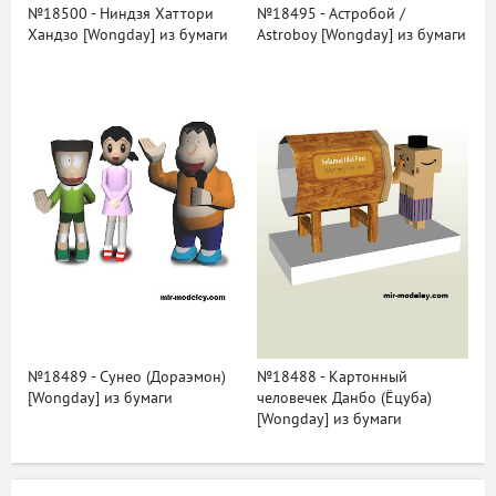
№18500 - Ниндзя Хаттори
№18495 - Астробой /
Хандзо [Wongday] из бумаги
Astroboy [Wongday] из бумаги
№18489 - Сунео (Дораэмон)
№18488 - Картонный
[Wongday] из бумаги
человечек Данбо (Ёцуба)
[Wongday] из бумаги