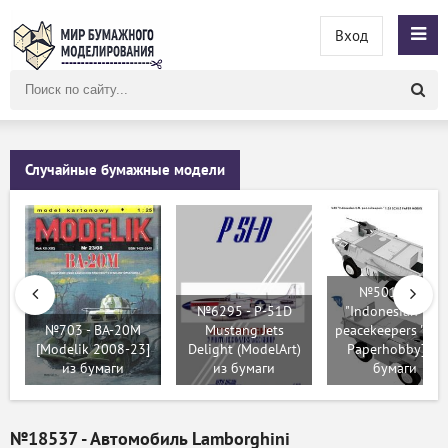
Вход
Поиск
по
сайту
Случайные бумажные модели
№501 - VAB
№6295 - P-51D
"Indonesian U.N.
№703 - BA-20M
Mustang Jets
peacekeepers " [Pe
[Modelik 2008-23]
Delight (ModelArt)
Paperhobby] из
из бумаги
из бумаги
бумаги
№18537 - Автомобиль Lamborghini