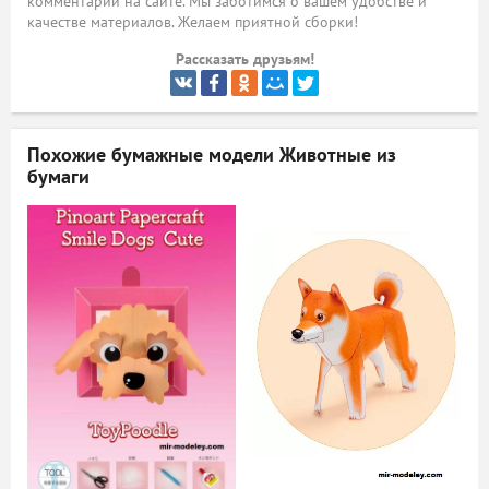
комментарий на сайте. Мы заботимся о вашем удобстве и
качестве материалов. Желаем приятной сборки!
ый
Рассказать друзьям!
Похожие бумажные модели
Животные из
бумаги