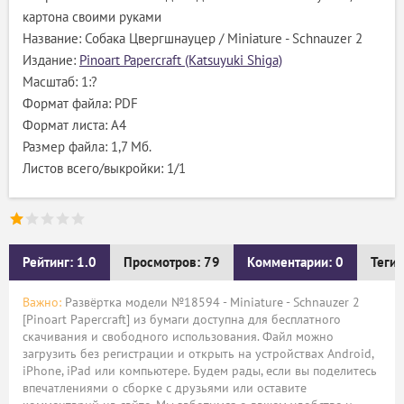
картона своими руками
Название: Собака Цвергшнауцер / Miniature - Schnauzer 2
Издание:
Pinoart Papercraft (Katsuyuki Shiga)
Масштаб: 1:?
Формат файла: PDF
Формат листа: А4
Размер файла: 1,7 Мб.
Листов всего/выкройки: 1/1
Рейтинг: 1.0
Просмотров: 79
Комментарии: 0
Теги:
Важно:
Развёртка модели №18594 - Miniature - Schnauzer 2
[Pinoart Papercraft] из бумаги доступна для бесплатного
скачивания и свободного использования. Файл можно
загрузить без регистрации и открыть на устройствах Android,
iPhone, iPad или компьютере. Будем рады, если вы поделитесь
впечатлениями о сборке с друзьями или оставите