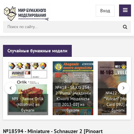
Вход
Поиск
по
сайту
Случайные бумажные модели
№418 - Sd.Kfz 254-
2 "Puma" [Академія
№422 - M163
№9 - Замок Orlik
Юного Моделіста
"Vulcan" [Model
(Albatros) из
2013-02] из
Card 092] из
бумаги
бумаги
бумаги
№18594 - Miniature - Schnauzer 2 [Pinoart