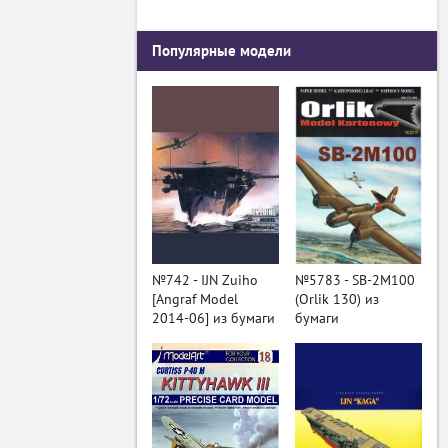
Популярные модели
№742 - IJN Zuiho
№5783 - SB-2M100
[Angraf Model
(Orlik 130) из
2014-06] из бумаги
бумаги