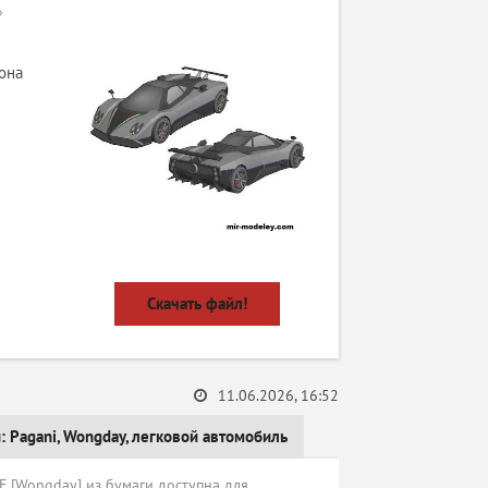
»
она
Скачать файл!
11.06.2026, 16:52
и:
Pagani
,
Wongday
,
легковой автомобиль
 [Wongday] из бумаги доступна для