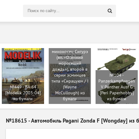
Поиск
по
сайту
№205 -
Эскадренный
миноносец Сигурэ
(яп. «Осенний
моросящий
дождь»), второй в
серии эсминцев
№104 -
типа «Сирацую» / I
Panzerkampfwagen
№449 - BA-64
(Wayne
V Panther Ausf G
[Modelik 2003-04]
McCullough) из
[Peri Paperhobby]
из бумаги
бумаги
из бумаги
№18615 - Автомобиль Pagani Zonda F [Wongday] из 