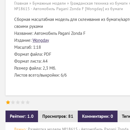
Главная
»
Бумажные модели
»
Гражданская техника из бумаги
№18615 - Автомобиль Pagani Zonda F [Wongday] из бумаги
Сборная масштабная модель для склеивания из бумаги/карт
своими руками
Название: Автомобиль Pagani Zonda F
Издание:
Wongday
Масштаб: 1:18
Формат файла: PDF
Формат листа: А4
Размер файла: 2,3 Мб.
Листов всего/выкройки: 6/6
Рейтинг: 1.0
Просмотров: 81
Комментарии: 0
Тег
Важно:
Развёртка модели №18615 - Автомобиль Pagani Zonda F