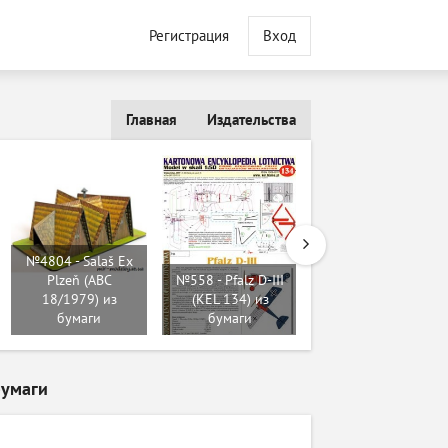
Регистрация
Вход
Главная
Издательства
№6274 -
Supermarine
№4804 - Salaš Ex
Spitfire PR Mk. XIX
Plzeň (ABC
№558 - Pfalz D-III
[Конверсия
18/1979) из
(KEL 134) из
ModelArt] из
бумаги
бумаги
бумаги
бумаги