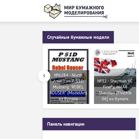
Случайные бумажные модели
№6284 - North
American P-51D
№32 - Sherman VC
Mustang "REBEL
Firefly, M4A4
ROUSER" (ModelArt)
Sherman [Tinchik
из бумаги
06] из бумаги
Панель навигации