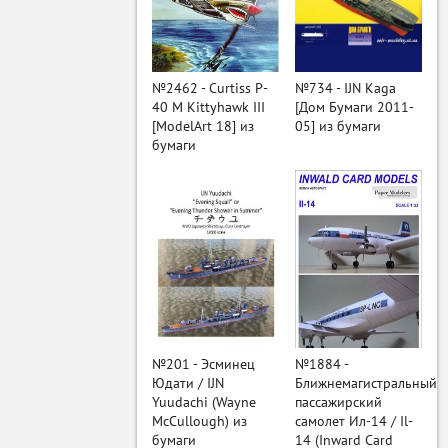
ый
№2462 - Curtiss P-
№734 - IJN Kaga
40 M Kittyhawk III
[Дом Бумаги 2011-
[ModelArt 18] из
05] из бумаги
бумаги
№201 - Эсминец
№1884 -
Юдати / IJN
Ближнемагистральный
Yuudachi (Wayne
пассажирский
McCullough) из
самолет Ил-14 / Il-
бумаги
14 (Inward Card