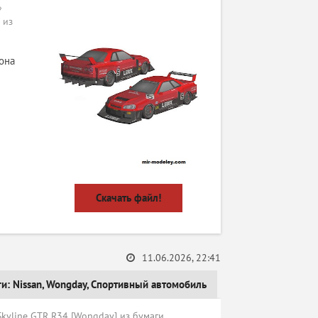
»
 из
она
Скачать файл!
11.06.2026, 22:41
ги:
Nissan
,
Wongday
,
Спортивный автомобиль
kyline GTR R34 [Wongday] из бумаги