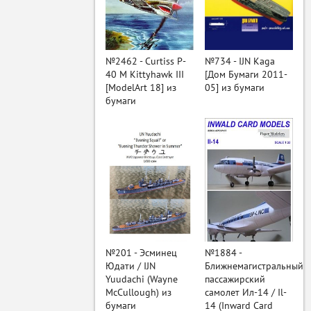
ый
№2462 - Curtiss P-
№734 - IJN Kaga
40 M Kittyhawk III
[Дом Бумаги 2011-
[ModelArt 18] из
05] из бумаги
бумаги
№201 - Эсминец
№1884 -
Юдати / IJN
Ближнемагистральный
Yuudachi (Wayne
пассажирский
McCullough) из
самолет Ил-14 / Il-
бумаги
14 (Inward Card