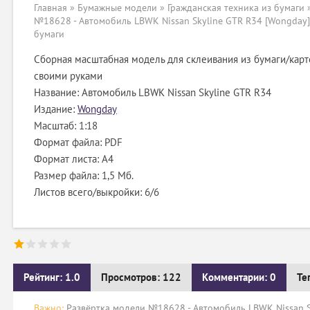
Главная
»
Бумажные модели
»
Гражданская техника из бумаги
№18628 - Автомобиль LBWK Nissan Skyline GTR R34 [Wongday]
бумаги
Сборная масштабная модель для склеивания из бумаги/карт
своими руками
Название: Автомобиль LBWK Nissan Skyline GTR R34
Издание:
Wongday
Масштаб: 1:18
Формат файла: PDF
Формат листа: А4
Размер файла: 1,5 Мб.
Листов всего/выкройки: 6/6
Рейтинг: 1.0
Просмотров: 122
Комментарии: 0
Те
Важно:
Развёртка модели №18628 - Автомобиль LBWK Nissan S