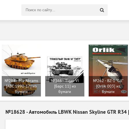
Поиск
по
сайту
№284 - M1 Abrams
№366 - Tiger VI
№262 - BZ-1 "Gil"
[ABC 1990-17] из
[Барс 11] из
[Orlik 003] из
бумаги
бумаги
бумаги
№18628 - Автомобиль LBWK Nissan Skyline GTR R34 