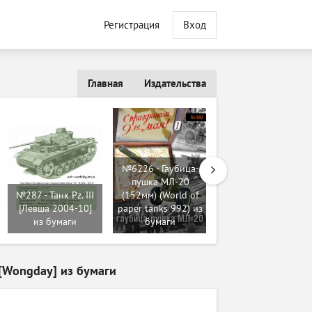
Регистрация
Вход
Главная
Издательства
№6226 - Гаубица-
пушка МЛ-20
№287 - Танк Pz. III
(152мм) (World of
№737 - Narvik
[Левша 2004-10]
paper tanks 992) из
[Super Model 1994-
из бумаги
бумаги
01] из бумаги
[Wongday] из бумаги