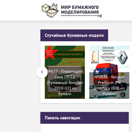
Случайные бумажные модели
№677 - Плавающий
танк ПТ-76
№9876 - Renault
[Бумажный Генерал
Premium (PK
2010-02] из
Graphica 008) из
бумаги
бумаги
Панель навигации