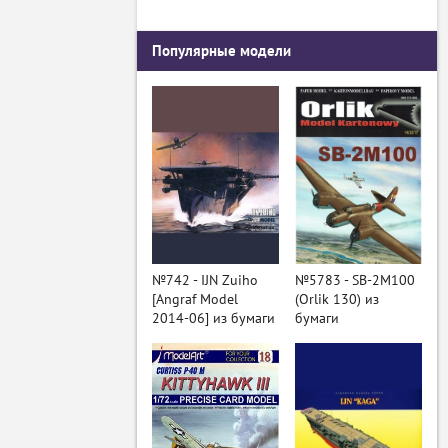
Популярные модели
№742 - IJN Zuiho
№5783 - SB-2M100
[Angraf Model
(Orlik 130) из
2014-06] из бумаги
бумаги