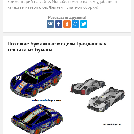
комментарий на сайте. Мы заботимся о вашем удобстве и
качестве материалов. Желаем приятной сборки!
ый
Рассказать друзьям!
Похожие бумажные модели
Гражданская
техника из бумаги