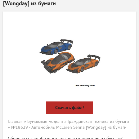
[Wongday] из бумаги
Скачать файл!
Главная
»
Бумажные модели
»
Гражданская техника из бумаги
» №18629 - Автомобиль McLaren Senna [Wongday] из бумаги
Сборная масштабная модель для склеивания из бумаги/