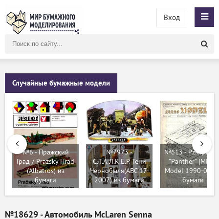
Вход
Поиск
по
сайту
Случайные бумажные модели
№6 - Пражский
№7973 -
№613 - PzKfpw V-
Град / Prazsky Hrad
С.Т.А.Л.К.Е.Р. Тени
"Panther" [Mikro
(Albatros) из
Чернобыля(ABC 17-
Model 1990-01] и
бумаги
2007) из бумаги
бумаги
№18629 - Автомобиль McLaren Senna