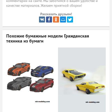
комментарий на сайте. Мы заботимся о вашем удобстве и
качестве материалов. Желаем приятной сборки!
ый
Рассказать друзьям!
Похожие бумажные модели
Гражданская
техника из бумаги