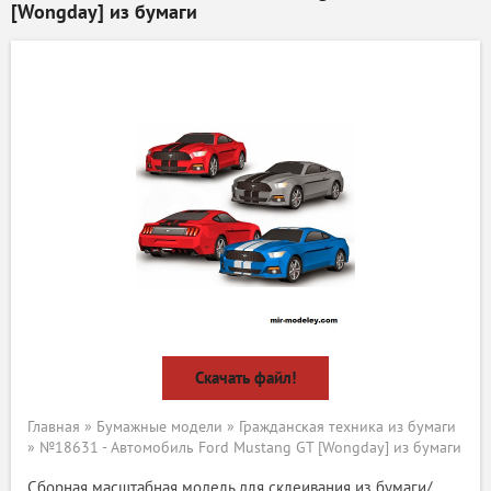
[Wongday] из бумаги
Скачать файл!
Главная
»
Бумажные модели
»
Гражданская техника из бумаги
» №18631 - Автомобиль Ford Mustang GT [Wongday] из бумаги
Сборная масштабная модель для склеивания из бумаги/