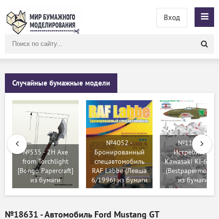
Вход
Поиск
по
сайту
Случайные бумажные модели
№4052 -
№11562 -
№535 - 2H Axe
Бронированный
Истребитель
from Torchlight
спецавтомобиль
Kawasaki Ki-61 Te
[Bongo Papercraft]
RAF Labbe (Левша
(Bestpapermodels
из бумаги
6/1996) из бумаги
из бумаги
№18631 - Автомобиль Ford Mustang GT