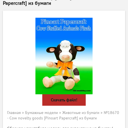
Papercraft] из бумаги
Скачать файл!
Главная
»
Бумажные модели
»
Животные из бумаги
» №18670
- Cow novelty goods [Pinoart Papercraft] из бумаги