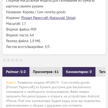
Сборная масштабная модель для склеивания из бумаги/
картона своими руками
Название: Корова / Cow novelty goods
Издание:
Pinoart Papercraft (Katsuyuki Shiga)
Масштаб: 1:?
Формат файла: PDF
Формат листа: А4
Размер файла: 1,9 Мб.
Листов всего/выкройки: 3/3
Рейтинг: 0.0
Просмотров: 61
Комментарии: 0
Теги:
Важно:
Развёртка модели №18670 - Cow novelty goods
[Pinoart Papercraft] из бумаги доступна для бесплатного
скачивания и свободного использования. Файл можно
загрузить без регистрации и открыть на устройствах Android,
iPhone, iPad или компьютере. Будем рады, если вы поделитесь
впечатлениями о сборке с друзьями или оставите