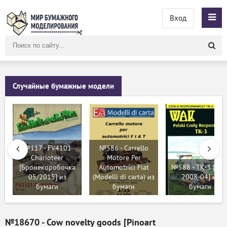
Вход
Поиск
по
сайту
Случайные бумажные модели
№117 - FV4101
№586 - Carrello
Charioteer
Motore Per
[Бронекоробочка
Automotrici Fiat
№588 - TK-3 [WA
05/2015] из
(Modelli di carta) из
2008-04] из
бумаги
бумаги
бумаги
№18670 - Cow novelty goods [Pinoart