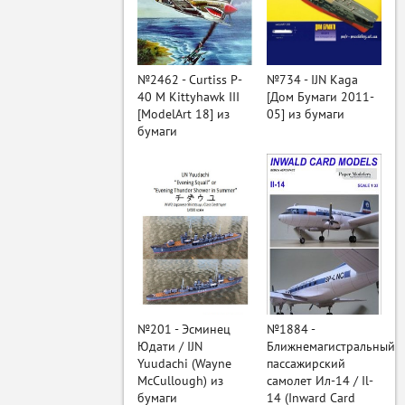
ый
№2462 - Curtiss P-
№734 - IJN Kaga
40 M Kittyhawk III
[Дом Бумаги 2011-
[ModelArt 18] из
05] из бумаги
бумаги
№201 - Эсминец
№1884 -
Юдати / IJN
Ближнемагистральный
Yuudachi (Wayne
пассажирский
McCullough) из
самолет Ил-14 / Il-
бумаги
14 (Inward Card