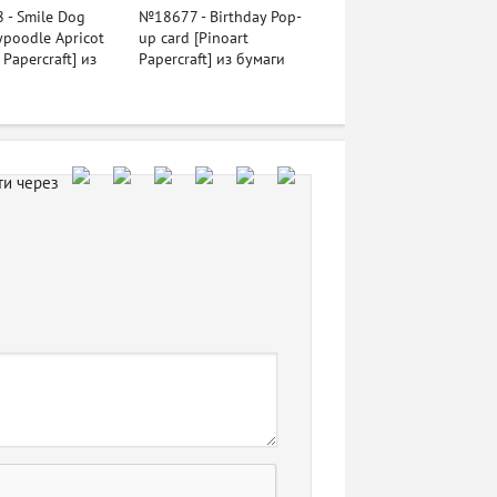
- Smile Dog
№18677 - Birthday Pop-
ypoodle Apricot
up card [Pinoart
 Papercraft] из
Papercraft] из бумаги