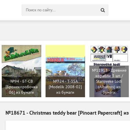
Поиск
по
сайту
№11918 - Древние
корабли 3 шт. /
№94 - БТ-СВ
№724 - T-35A
Staroveke Lodi
[Бронекоробочка
[Modelik 2008-02]
(Albatros) из
06] из бумаги
из бумаги
бумаги
№18671 - Christmas teddy bear [Pinoart Papercraft] и