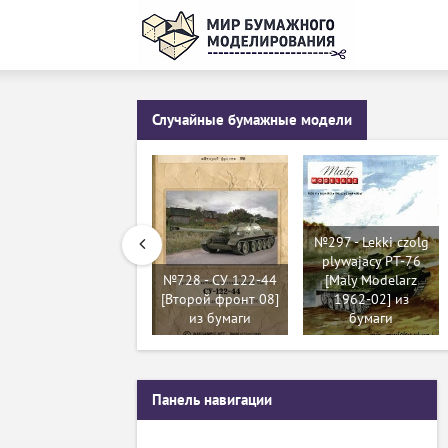
Случайные бумажные модели
№297 - Lekki czolg
plywajacy PT-76
№728 - СУ 122-44
[Maly Modelarz
[Второй фронт 08]
1962-02] из
из бумаги
бумаги
Панель навигации