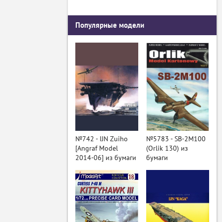
Популярные модели
№742 - IJN Zuiho
№5783 - SB-2M100
[Angraf Model
(Orlik 130) из
2014-06] из бумаги
бумаги