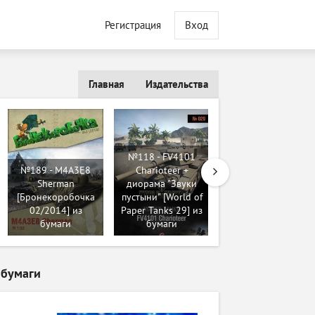
Регистрация
Вход
Главная
Издательства
№118 - FV4101
№189 - М4А3Е8
Charioteer +
Sherman
диорама "Звуки
№103 - Замок
[Бронекоробочка
пустыни" [World of
Cervena Lhota
02/2014] из
Paper Tanks 29] из
(Albatros) из
бумаги
бумаги
бумаги
з бумаги