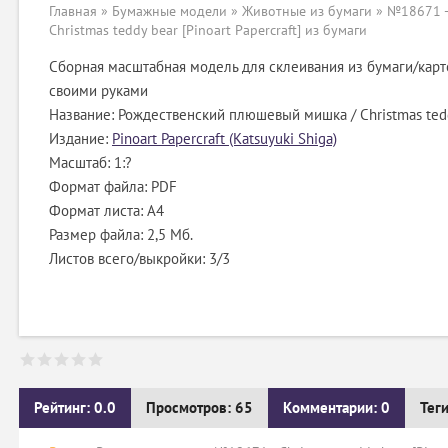
Главная
»
Бумажные модели
»
Животные из бумаги
» №18671 -
Christmas teddy bear [Pinoart Papercraft] из бумаги
Сборная масштабная модель для склеивания из бумаги/карт
своими руками
Название: Рождественский плюшевый мишка / Christmas ted
Издание:
Pinoart Papercraft (Katsuyuki Shiga)
Масштаб: 1:?
Формат файла: PDF
Формат листа: А4
Размер файла: 2,5 Мб.
Листов всего/выкройки: 3/3
Рейтинг: 0.0
Просмотров: 65
Комментарии: 0
Тег