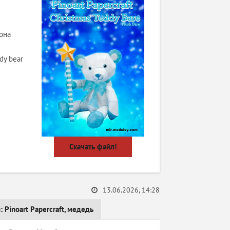
она
dy bear
Скачать файл!
13.06.2026, 14:28
и:
Pinoart Papercraft
,
медедь