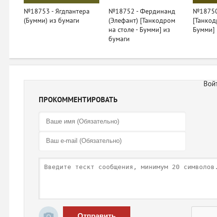
№18753 - Ягдпантера
№18752 - Фердинанд
№18750
(Бумми) из бумаги
(Элефант) [Танкодром
[Танкод
на столе - Бумми] из
Бумми] 
бумаги
ПРОКОММЕНТИРОВАТЬ
Отправить