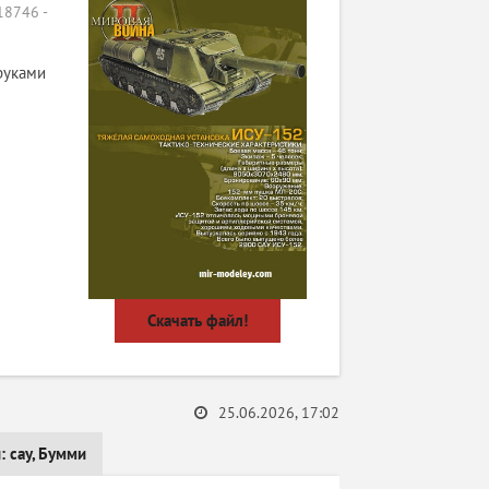
8746 -
руками
Скачать файл!
25.06.2026, 17:02
и:
сау
,
Бумми