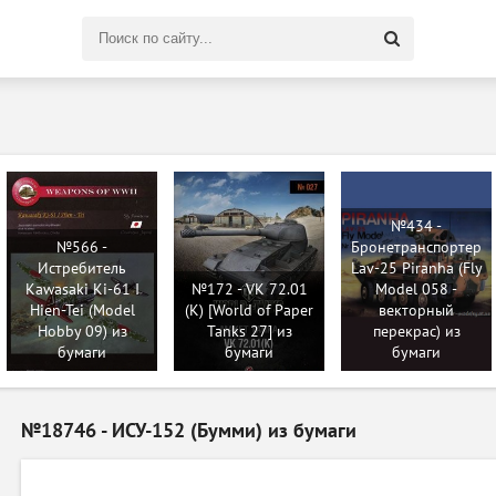
Поиск
по
сайту
№434 -
№566 -
Бронетранспортер
Истребитель
Lav-25 Piranha (Fly
Kawasaki Ki-61 I
№172 - VK 72.01
Model 058 -
Hien-Tei (Model
(K) [World of Paper
векторный
Hobby 09) из
Tanks 27] из
перекрас) из
бумаги
бумаги
бумаги
№18746 - ИСУ-152 (Бумми) из бумаги