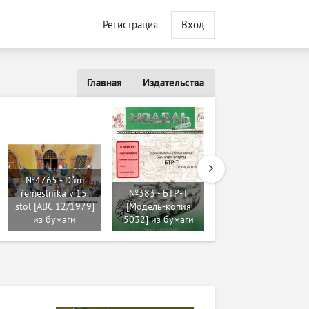
Регистрация
Вход
Главная
Издательства
№4765 - Dům
řemeslníka v 15.
№383 - БТР-T
stol [ABC 12/1979]
[Модель-копия
№71 - ZIS-2 [Fifik]
из бумаги
5032] из бумаги
из бумаги