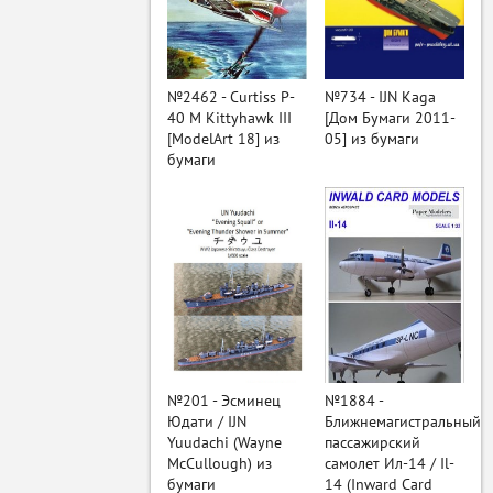
ый
№2462 - Curtiss P-
№734 - IJN Kaga
40 M Kittyhawk III
[Дом Бумаги 2011-
[ModelArt 18] из
05] из бумаги
бумаги
№201 - Эсминец
№1884 -
Юдати / IJN
Ближнемагистральный
Yuudachi (Wayne
пассажирский
McCullough) из
самолет Ил-14 / Il-
бумаги
14 (Inward Card