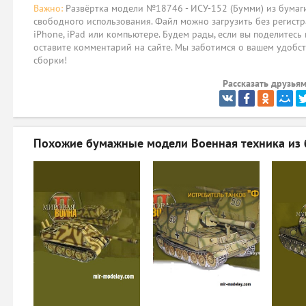
Важно:
Развёртка модели №18746 - ИСУ-152 (Бумми) из бумаги
свободного использования. Файл можно загрузить без регистр
iPhone, iPad или компьютере. Будем рады, если вы поделитесь
оставите комментарий на сайте. Мы заботимся о вашем удобст
сборки!
Рассказать друзьям
Похожие бумажные модели
Военная техника из 