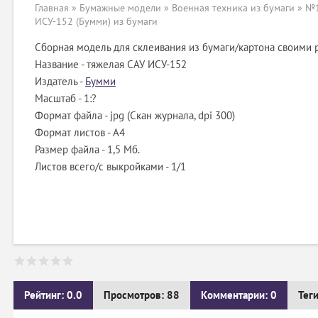
Главная
»
Бумажные модели
»
Военная техника из бумаги
» №1
ИСУ-152 (Бумми) из бумаги
Сборная модель для склеивания из бумаги/картона своими 
Название - тяжелая САУ ИСУ-152
Издатель -
Бумми
Масштаб - 1:?
Формат файла - jpg (Скан журнала, dpi 300)
Формат листов - A4
Размер файла - 1,5 Мб.
Листов всего/с выкройками - 1/1
Рейтинг: 0.0
Просмотров: 88
Комментарии: 0
Тег