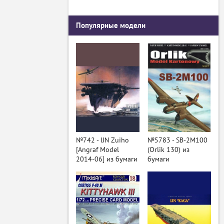
Популярные модели
№742 - IJN Zuiho
№5783 - SB-2M100
[Angraf Model
(Orlik 130) из
2014-06] из бумаги
бумаги