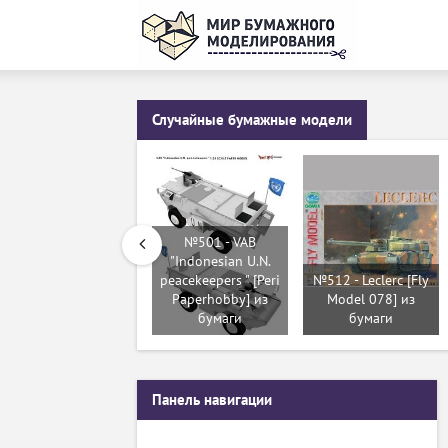
Случайные бумажные модели
№501 - VAB
"Indonesian U.N.
peacekeepers " [Peri
№512 - Leclerc [Fly
Paperhobby] из
Model 078] из
бумаги
бумаги
Панель навигации