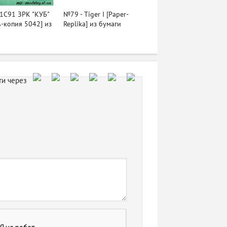
1C91 ЗРК "КУБ"
№79 - Tiger I [Paper-
-копия 5042] из
Replika] из бумаги