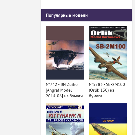
Популярные модели
№742 - IJN Zuiho
№5783 - SB-2M100
[Angraf Model
(Orlik 130) из
2014-06] из бумаги
бумаги