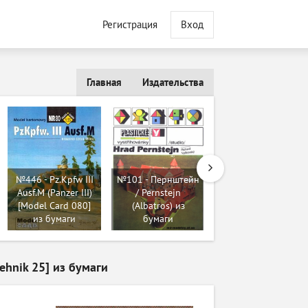
Регистрация
Вход
Главная
Издательства
№446 - Pz.Kpfw III
№101 - Пернштейн
№663 - PzKpfw III
Ausf.M (Panzer III)
/ Pernstejn
Ausf.M [Modelik
[Model Card 080]
(Albatros) из
2003-02] из
из бумаги
бумаги
бумаги
hnik 25] из бумаги