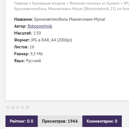
Главная
»
Бумажные модели
»
Военная техника из бумаги
» №2
Бронеавтомобиль Маннесманн-Мулаг [Robototehnik 25] из бум
Название:
Бронеавтомобиль Маннесманн-Мулаг
Автор:
Robototehnik
Масштаб:
1:50
Формат:
JPG в RAR, А4 (200dpi)
Листов:
16
Размер:
9,3 Mb
Язык:
Русский
Рейтинг: 0.0
Просмотров: 1966
Комментарии: 0