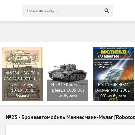
Поиск
по
сайту
№8584 - САУ-76 и
САУ-122И (ЮТ - Для
умелых рук
№293 - Кромвель
№611 - BM-8-24
10/1990) из
[Левша 2005-06]
[Answer MKF 2002-
бумаги
из бумаги
09] из бумаги
№23 - Бронеавтомобиль Маннесманн-Мулаг [Robotote