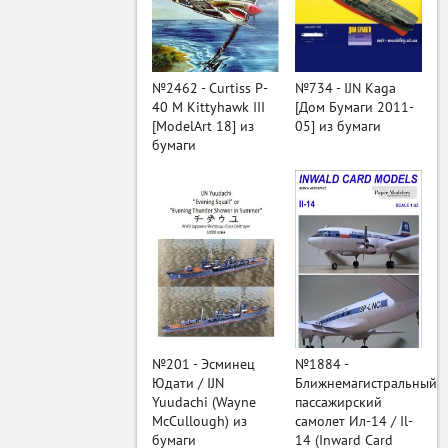
ый
№2462 - Curtiss P-
№734 - IJN Kaga
40 M Kittyhawk III
[Дом Бумаги 2011-
[ModelArt 18] из
05] из бумаги
бумаги
№201 - Эсминец
№1884 -
Юдати / IJN
Ближнемагистральный
Yuudachi (Wayne
пассажирский
McCullough) из
самолет Ил-14 / Il-
бумаги
14 (Inward Card