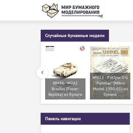
Случайные бумажные модели
№613 - PzKfpw V-G
№486 - M2A2
"Panther" [Mikro
Bradley [Paper-
Model 1990-01] из
Replika] из бумаги
бумаги
Панель навигации