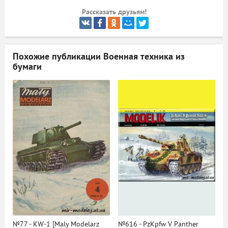
Рассказать друзьям!
ый
Похожие публикации
Военная техника из
бумаги
№77 - KW-1 [Maly Modelarz
№616 - PzKpfw V Panther