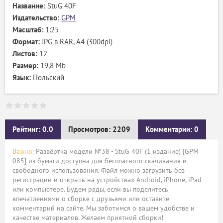
Название:
StuG 40F
Издательство:
GPM
Масштаб:
1:25
Формат:
JPG в RAR, А4 (300dpi)
Листов:
12
Размер:
19,8 Mb
Язык:
Польский
Рейтинг: 0.0
Просмотров: 2209
Комментарии: 0
Важно:
Развёртка модели №38 - StuG 40F (1 издание) [GPM
085] из бумаги доступна для бесплатного скачивания и
свободного использования. Файл можно загрузить без
регистрации и открыть на устройствах Android, iPhone, iPad
или компьютере. Будем рады, если вы поделитесь
впечатлениями о сборке с друзьями или оставите
комментарий на сайте. Мы заботимся о вашем удобстве и
качестве материалов. Желаем приятной сборки!