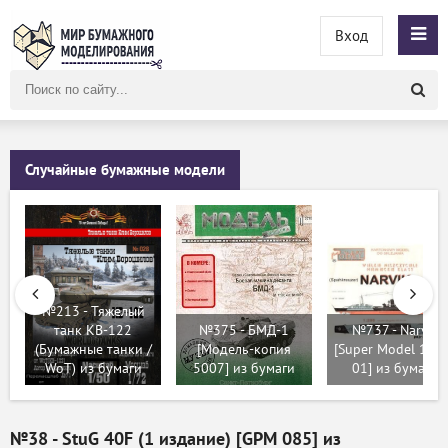
Вход
Поиск
по
сайту
Случайные бумажные модели
№213 - Тяжелый
танк КВ-122
№375 - БМД-1
№737 - Narvik
(Бумажные танки /
[Модель-копия
[Super Model 199
WoT) из бумаги
5007] из бумаги
01] из бумаги
№38 - StuG 40F (1 издание) [GPM 085] из