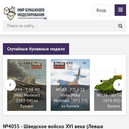
Вход
Поиск
по
сайту
Случайные бумажные модели
№44 - T-38 M2
№563 - PZL I-22
[Maly Modelarz
Iryda [Maly
№139 - SU-76 [AB
1989-04] из
Modelarz 1993-04]
1976-05] из
бумаги
из бумаги
бумаги
№4055 - Шведское войско XVI века (Левша