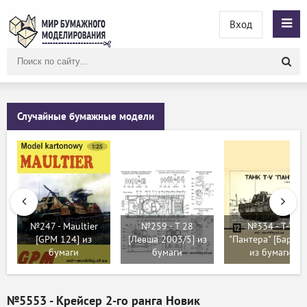
Вход
Поиск
по
сайту
Случайные бумажные модели
№247 - Maultier
№259 - T 28
№334 - T-V
[GPM 124] из
[Левша 2003/5] из
"Пантера" [Барс 1
бумаги
бумаги
из бумаги
№5553 - Крейсер 2-го ранга Новик