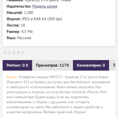
Издательство:
Модель-копия
Масштаб:
1:200
Формат:
JPEG в RAR A4 (300 dpi)
Листов:
18
Размер:
4,5 Mb
Язык:
Русский
Рейтинг: 0.0
Просмотров: 1170
Комментарии: 0
Те
Важно:
Развёртка модели №5553 - Крейсер 2-го ранга Новик
[Горизонт 02] из бумаги доступна для бесплатного скачивания
и свободного использования. Файл можно загрузить без
регистрации и открыть на устройствах Android, iPhone, iPad
или компьютере. Будем рады, если вы поделитесь
впечатлениями о сборке с друзьями или оставите
комментарий на сайте. Мы заботимся о вашем удобстве и
качестве материалов. Желаем приятной сборки!