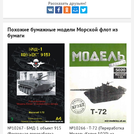
Рассказать друзьям!
ый
Похожие бумажные модели
Морской флот из
бумаги
№10267 - БМД-1 объект 915
№10266 - Т-72 (Переработка
(Векторная переработка
Модель-Копия 5020) из