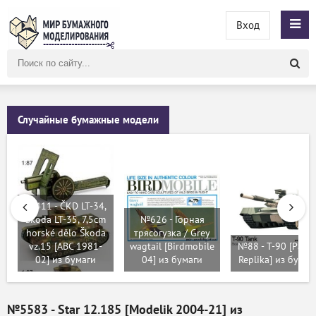
Вход
Поиск
по
сайту
Случайные бумажные модели
№411 - ČKD LT-34,
Škoda LT-35, 7,5cm
№626 - Горная
horské dělo Škoda
трясогузка / Grey
vz.15 [ABC 1981-
wagtail [Birdmobile
№88 - T-90 [Paper
02] из бумаги
04] из бумаги
Replika] из бумаг
№5583 - Star 12.185 [Modelik 2004-21] из