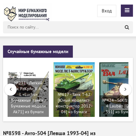
Вход
Поиск
по
сайту
Случайные бумажные модели
№231 - Легкий
танк PzKpfw II Ausf
L «Luchs»
№617 - Танк Т-62
[Бумажные танки /
[Юный моделист-
№424 - SdKfz 234
Бумажные модели
конструктор 2012-
4 Lauben [GPM
Ak71] из бумаги
04] из бумаги
351] из бумаги
№8598 - Avro-504 [Левша 1993-04] из