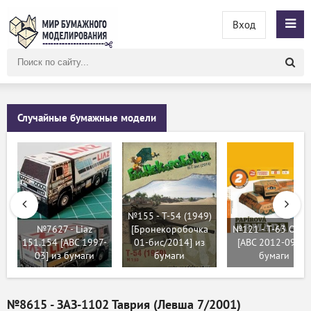
Вход
Поиск
по
сайту
Случайные бумажные модели
№155 - T-54 (1949)
№7627 - Liaz
[Бронекоробочка
№121 - T-63 Ocel
151.154 [ABC 1997-
01-бис/2014] из
[ABC 2012-09] из
03] из бумаги
бумаги
бумаги
№8615 - ЗАЗ-1102 Таврия (Левша 7/2001)