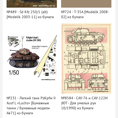
№489 - Sd Kfz 250/1 (alt)
№724 - T-35A [Modelik 2008-
[Modelik 2003-11] из бумаги
02] из бумаги
№231 - Легкий танк PzKpfw II
№8584 - САУ-76 и САУ-122И
Ausf L «Luchs» [Бумажные
(ЮТ - Для умелых рук
танки / Бумажные модели
10/1990) из бумаги
Ak71] из бумаги