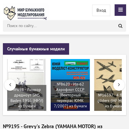
Вход
Поиск
по
сайту
Случайные бумажные модели
№8620 - Ил-62
№698 - Линкор
Аэрофлот СССР
дредноут SMS
[Векторный
№16597 - 4 flyin
Baden 1916 (HMV)
перекрас ЮМК
gliders (IAF Model
из бумаги
7/2007] из бумаги
из бумаги
№9195 - Grevy's Zebra (YAMAHA MOTOR) из