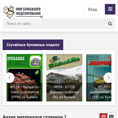
Вход
Поиск
по
сайту
Случайные бумажные модели
№524 - Hungarian
№94 - БТ-СВ
№682 -
State Operahouse
[Бронекоробочка
Jagdpanther [GP
[PPM] из бумаги
06] из бумаги
258] из бумаги
Архив материалов страница
1