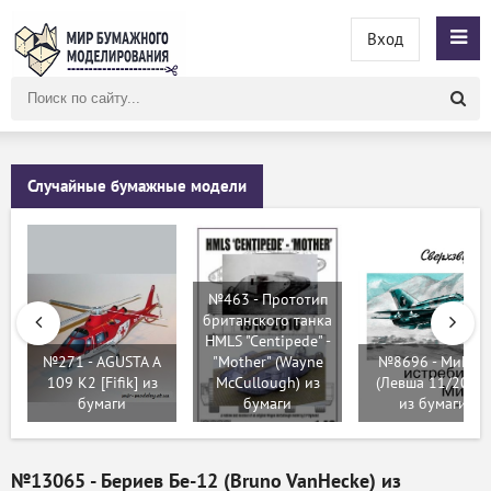
Вход
Поиск
по
сайту
Случайные бумажные модели
№463 - Прототип
британского танка
HMLS "Centipede" -
№271 - AGUSTA A
"Mother" (Wayne
№8696 - МиГ-21
109 K2 [Fifik] из
McCullough) из
(Левша 11/2017)
бумаги
бумаги
из бумаги
№13065 - Бериев Бе-12 (Bruno VanHecke) из