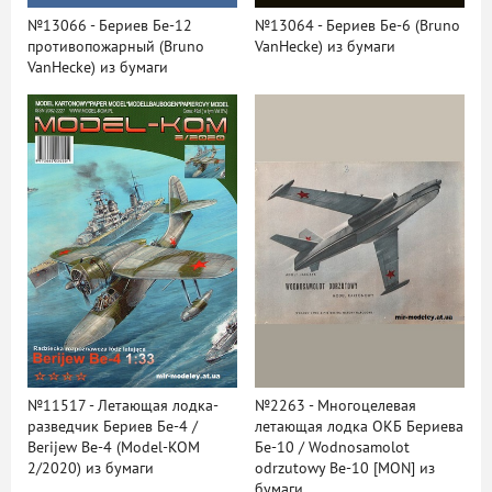
№13066 - Бериев Бе-12
№13064 - Бериев Бе-6 (Bruno
противопожарный (Bruno
VanHecke) из бумаги
VanHecke) из бумаги
№11517 - Летающая лодка-
№2263 - Многоцелевая
разведчик Бериев Бе-4 /
летающая лодка ОКБ Бериева
Berijew Be-4 (Model-KOM
Бе-10 / Wodnosamolot
2/2020) из бумаги
odrzutowy Be-10 [MON] из
бумаги