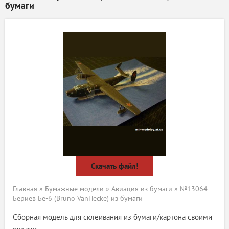
бумаги
Скачать файл!
Главная
»
Бумажные модели
»
Авиация из бумаги
» №13064 -
Бериев Бе-6 (Bruno VanHecke) из бумаги
Сборная модель для склеивания из бумаги/картона своими