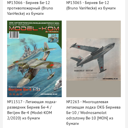
№13066 - Бериев Бе-12
№13065 - Бериев Бе-12
противопожарный (Bruno
(Bruno VanHecke) из бумаги
VanHecke) из бумаги
№11517 - Летающая лодка-
№2263 - Многоцелевая
разведчик Бериев Бе-4 /
летающая лодка ОКБ Бериева
Berijew Be-4 (Model-KOM
Бе-10 / Wodnosamolot
2/2020) из бумаги
odrzutowy Be-10 [MON] из
бумаги