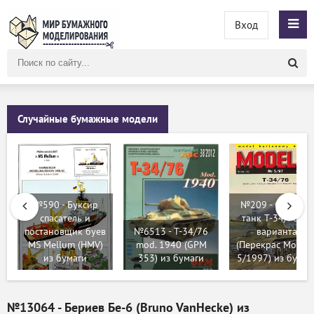
Вход
Поиск
по
сайту
Случайные бумажные модели
№590 - Буксир
№209 - Средний
спасатель и
танк Т-34/76 - 4
постановщик буев
№6513 - T-34/76
варианта
MS Mellum (HMV)
mod. 1940 (GPM
(Перекрас Modeli
из бумаги
353) из бумаги
5/1997) из бумаг
№13064 - Бериев Бе-6 (Bruno VanHecke) из