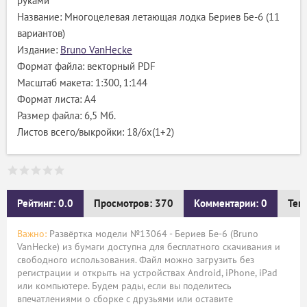
руками
Название: Многоцелевая летающая лодка Бериев Бе-6 (11
вариантов)
Издание:
Bruno VanHecke
Формат файла: векторный PDF
Масштаб макета: 1:300, 1:144
Формат листа: А4
Размер файла: 6,5 Мб.
Листов всего/выкройки: 18/6х(1+2)
Рейтинг: 0.0
Просмотров: 370
Комментарии: 0
Тег
Важно:
Развёртка модели №13064 - Бериев Бе-6 (Bruno
VanHecke) из бумаги доступна для бесплатного скачивания и
свободного использования. Файл можно загрузить без
регистрации и открыть на устройствах Android, iPhone, iPad
или компьютере. Будем рады, если вы поделитесь
впечатлениями о сборке с друзьями или оставите