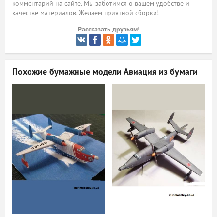
комментарий на сайте. Мы заботимся о вашем удобстве и
качестве материалов. Желаем приятной сборки!
ый
Рассказать друзьям!
Похожие бумажные модели
Авиация из бумаги