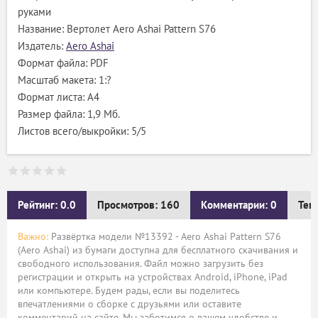
руками
Название: Вертолет Aero Ashai Pattern S76
Издатель:
Aero Ashai
Формат файла: PDF
Масштаб макета: 1:?
Формат листа: А4
Размер файла: 1,9 Мб.
Листов всего/выкройки: 5/5
Рейтинг: 0.0
Просмотров: 160
Комментарии: 0
Тег
Важно:
Развёртка модели №13392 - Aero Ashai Pattern S76
(Aero Ashai) из бумаги доступна для бесплатного скачивания и
свободного использования. Файл можно загрузить без
регистрации и открыть на устройствах Android, iPhone, iPad
или компьютере. Будем рады, если вы поделитесь
впечатлениями о сборке с друзьями или оставите
комментарий на сайте. Мы заботимся о вашем удобстве и