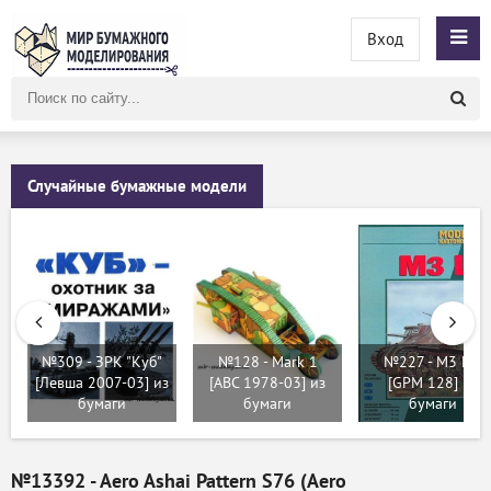
Вход
Поиск
по
сайту
Случайные бумажные модели
№309 - ЗРК "Куб"
№128 - Mark 1
№227 - M3 Lee
[Левша 2007-03] из
[ABC 1978-03] из
[GPM 128] из
бумаги
бумаги
бумаги
№13392 - Aero Ashai Pattern S76 (Aero