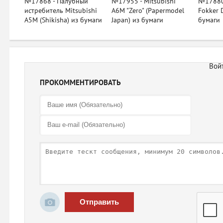
№17868 - Палубный
№17955 - Mitsubishi
№17880
истребитель Mitsubishi
A6M "Zero" (Papermodel
Fokker D
A5M (Shikisha) из бумаги
Japan) из бумаги
бумаги
ПРОКОММЕНТИРОВАТЬ
Отправить