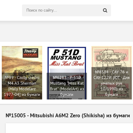
Поиск
по
сайту
№8584 - САУ-76 и
№89 - Czolg sredni
№6283 - P-51D
САУ-122И (ЮТ - Для
M4 A3 Sherman
Mustang "Miss Kat
умелых рук
[Maly Modelarz
Brat" (ModelArt) из
10/1990) из
1977-04] из бумаги
бумаги
бумаги
№15005 - Mitsubishi A6M2 Zero (Shikisha) из бумаги