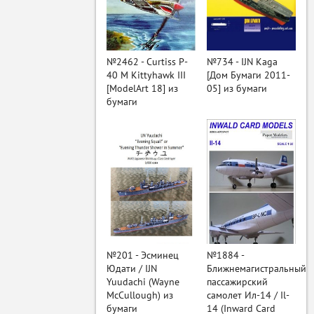
ый
№2462 - Curtiss P-
№734 - IJN Kaga
40 M Kittyhawk III
[Дом Бумаги 2011-
[ModelArt 18] из
05] из бумаги
бумаги
№201 - Эсминец
№1884 -
Юдати / IJN
Ближнемагистральный
Yuudachi (Wayne
пассажирский
McCullough) из
самолет Ил-14 / Il-
бумаги
14 (Inward Card