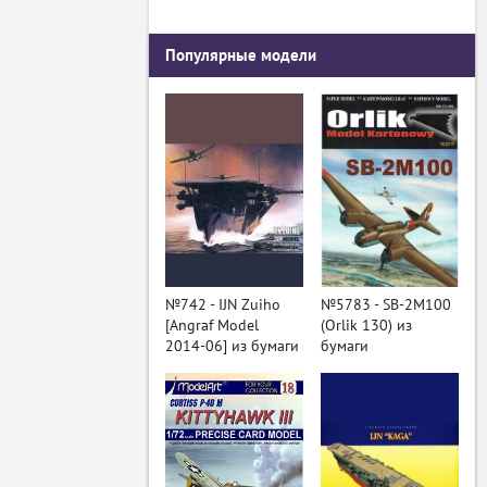
Популярные модели
№742 - IJN Zuiho
№5783 - SB-2M100
[Angraf Model
(Orlik 130) из
2014-06] из бумаги
бумаги