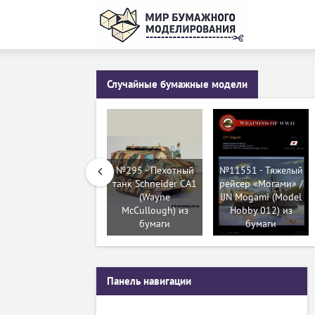
Случайные бумажные модели
№295 - Пехотный
№11551 - Тяжелый
танк Schneider CA1
рейсер «Могами» /
(Wayne
IJN Mogami (Model
McCullough) из
Hobby 012) из
бумаги
бумаги
Панель навигации