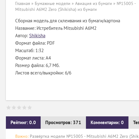
Главная
»
Бумажные модели
»
Авиация из бумаги
» №15005 -
Mitsubishi A6M2 Zero (Shikisha) из бумаги
Сборная модель для склеивания из бумаги/картона
Название: Истребитель Mitsubishi A6M2
Автор:
Shikisha
Формат файла: PDF
Масштаб: 1:32
Формат листа: А4
Размер файла: 6,7 Мб.
Листов всего/выкройки: 6/6
Рейтинг: 0.0
Просмотров: 371
Комментарии: 0
Те
Важно:
Развёртка модели №15005 - Mitsubishi A6M2 Zero (Shik