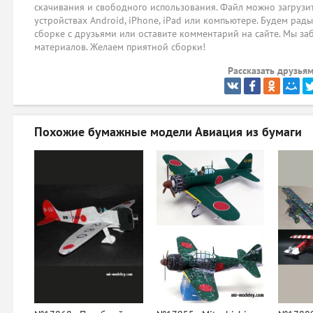
скачивания и свободного использования. Файл можно загрузит
устройствах Android, iPhone, iPad или компьютере. Будем рад
сборке с друзьями или оставите комментарий на сайте. Мы за
материалов. Желаем приятной сборки!
Рассказать друзьям
Похожие бумажные модели
Авиация из бумаги