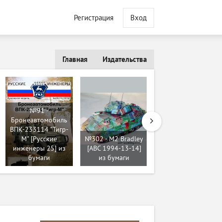
Регистрация
Вход
Главная
Издательства
№303 - КАЗ-608
"Колхида" с
№91 -
самосвальными
Бронеавтомобиль
кузовами ММЗ-555
ВПК-233114 "Тигр-
и ММЗ-585 (Ak71 -
М" [Русские
№302 - M2 Bradley
Сергей
инженеры 25] из
[ABC 1994-13-14]
Пастовенский) из
бумаги
из бумаги
бумаги