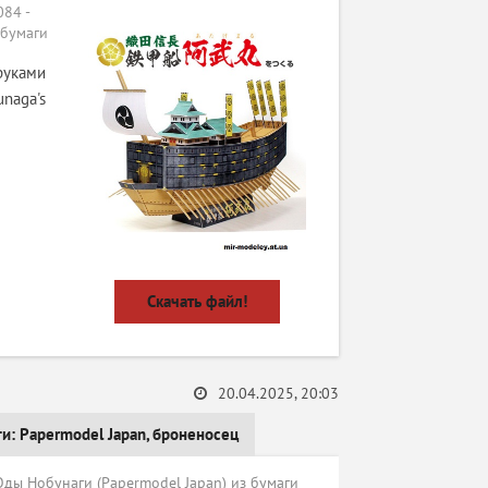
84 -
 бумаги
руками
naga's
Скачать файл!
20.04.2025, 20:03
ги:
Papermodel Japan
,
броненосец
ы Нобунаги (Papermodel Japan) из бумаги