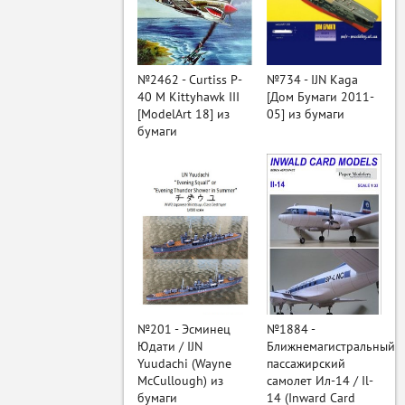
ый
№2462 - Curtiss P-
№734 - IJN Kaga
40 M Kittyhawk III
[Дом Бумаги 2011-
[ModelArt 18] из
05] из бумаги
бумаги
№201 - Эсминец
№1884 -
Юдати / IJN
Ближнемагистральный
Yuudachi (Wayne
пассажирский
McCullough) из
самолет Ил-14 / Il-
бумаги
14 (Inward Card