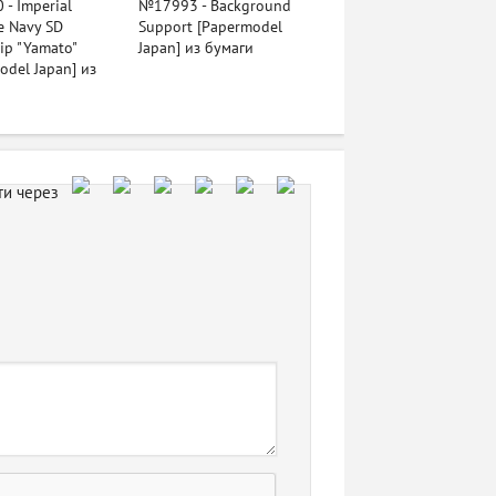
- Imperial
№17993 - Background
e Navy SD
Support [Papermodel
hip "Yamato"
Japan] из бумаги
odel Japan] из