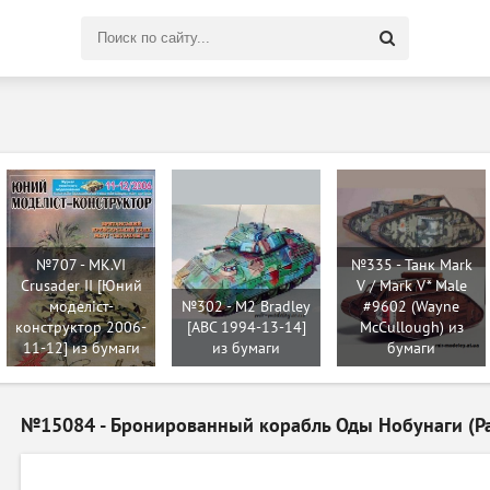
Поиск
по
сайту
№707 - MK.VI
№335 - Танк Mark
Crusader II [Юний
V / Mark V* Male
моделіст-
№302 - M2 Bradley
#9602 (Wayne
конструктор 2006-
[ABC 1994-13-14]
McCullough) из
11-12] из бумаги
из бумаги
бумаги
№15084 - Бронированный корабль Оды Нобунаги (Pa