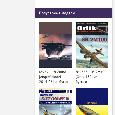
Популярные модели
№742 - IJN Zuiho
№5783 - SB-2M100
[Angraf Model
(Orlik 130) из
2014-06] из бумаги
бумаги