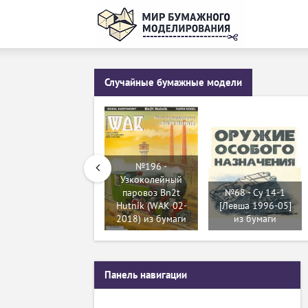
Случайные бумажные модели
№196 -
Узкоколейный
паровоз Bn2t
№68 - Су 14-1
Hutnik (WAK 02-
[Левша 1996-05]
2018) из бумаги
из бумаги
Панель навигации