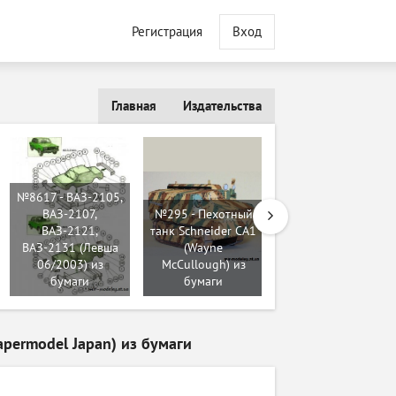
Регистрация
Вход
Главная
Издательства
№8617 - ВАЗ-2105,
ВАЗ-2107,
№295 - Пехотный
№502 -
ВАЗ-2121,
танк Schneider CA1
Sturmgeschutz IV
ВАЗ-2131 (Левша
(Wayne
(SdKfz 163)
06/2003) из
McCullough) из
[Modelik 2002-14]
бумаги
бумаги
из бумаги
permodel Japan) из бумаги