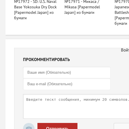
№17972 - SD: U.S. Naval
№17971 - Микаса /
№17970 
Base Yokosuka Dry Dock
Mikasa [Papermodel
Japanes
[Papermodel Japan] из
Japan] из бумаги
Battles
бумаги
[Paperm
бумаги
ПРОКОММЕНТИРОВАТЬ
Отправить