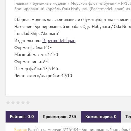
Главная
»
Бумажные модели
»
Морской флот из бумаги
» №150
Бронированный корабль Оды Нобунаги (Papermodel Japan) из
Сборная модель для склеивания из бумаги/картона своими 
Название: Бронированный корабль Оды Нобунаги / Oda Nobu
Ironclad Ship: "Abumaru"
Издательство:
Papermodel Japan
Формат файла: PDF
Масштаб макета: 1:150
Формат листа: А4
Размер файла: 13,5 Мб.
Листов всего/выкройки: 49/10
Рейтинг: 0.0
Просмотров: 235
Комментарии: 0
Те
Важно:
Развёртка модели №15084 - Бронированный корабль Од