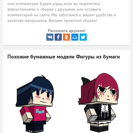
или компьютере. Будем рады, если вы поделитесь
ый
впечатлениями о сборке с друзьями или оставите
комментарий на сайте. Мы заботимся о вашем удобстве и
качестве материалов. Желаем приятной сборки!
Рассказать друзьям!
Похожие бумажные модели
Фигуры из бумаги