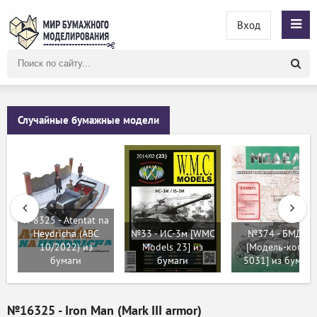
Вход
Поиск
по
сайту
Случайные бумажные модели
№8325 - Atentat na
Heydricha (ABC
№33 - ИС-3м [WMC
№374 - БМД-3
10/2022) из
Models 23] из
[Модель-копия
бумаги
бумаги
5031] из бумаги
№16325 - Iron Man (Mark III armor)