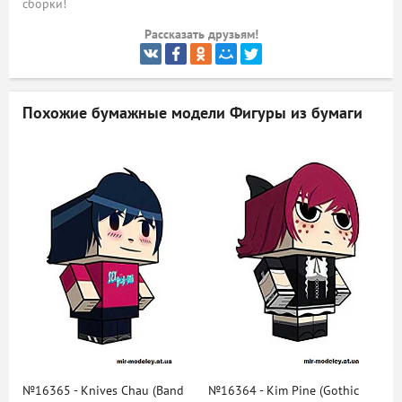
сборки!
ый
Рассказать друзьям!
Похожие бумажные модели
Фигуры из бумаги
№16365 - Knives Chau (Band
№16364 - Kim Pine (Gothic