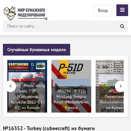
Вход
Поиск
по
сайту
Случайные бумажные модели
№483 - Polski czolg
lekki 7TP
№6294 - P-51D
№192 -
[Kartonowa
Mustang Tempus
Первотанки
Kolekcia 2012-01-
Fugit (ModelArt) из
[Robototehnik 04
02] из бумаги
бумаги
из бумаги
№16352 - Turkey (cubeecraft) из бумаги